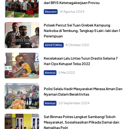
dari BPJS Ketenagakerjaan Provsu
14 Agustus 2024
Ekonomi
Polsek Percut Sei Tuan Grebek Kampung
Narkoba di Tembung, Tangkap 5 Laki-laki dan 1
Perempuan
8 Oktober 2021
ADVETORIAL
Kecelakaan Lalu Lintas Turun Drastis Selama 7
Hari Ops Ketupat Toba 2022
5 Mei 2022
Kriminal
Polisi Selalu Hadir Masyarakat Merasa Aman Dan
Nyaman Dalam Beraktivitas
20 September 2024
Kriminal
Sat Binmas Polres Langkat Sambangi Tokoh
Masyarakat, Sosialisasikan Pilkada Damai dan
Netralitas Polri