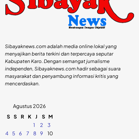
Sibayaknews.com adalah media online lokal yang
menyajikan berita terkini dan terpercaya seputar
Kabupaten Karo. Dengan semangat jurnalisme
independen, Sibayaknews.com hadir sebagai suara
masyarakat dan penyambung informasi kritis yang
mencerdaskan.
Agustus 2026
S
S
R
K
J
S
M
1
2
3
4
5
6
7
8
9
10