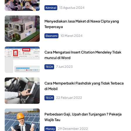
13 Agustus 2024
Kriminal
Menyediakan Jasa Maket di Nawa Cipta yang
Terpercaya
10 Maret 2024
Ekonomi
Cara Mengatasi Insert Citation Mendeley Tidak
muncul di Word
7 Juni 2023
TECH
Cara Memperbaiki Flashdisk yang Tidak Terbaca
di Mobil
22 Februari 2022
TECH
Perbedaan Gaji, Upah dan Tunjangan ? Pekerja
Wajib Tau
29 Desember 2022
Money