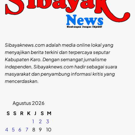
Sibayaknews.com adalah media online lokal yang
menyajikan berita terkini dan terpercaya seputar
Kabupaten Karo. Dengan semangat jurnalisme
independen, Sibayaknews.com hadir sebagai suara
masyarakat dan penyambung informasi kritis yang
mencerdaskan.
Agustus 2026
S
S
R
K
J
S
M
1
2
3
4
5
6
7
8
9
10