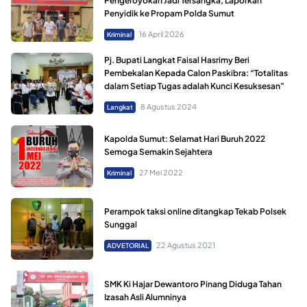
Pengeroyokan Jadi Tersangka, Laporkan
Penyidik ke Propam Polda Sumut
16 April 2026
Kriminal
Pj. Bupati Langkat Faisal Hasrimy Beri
Pembekalan Kepada Calon Paskibra: “Totalitas
dalam Setiap Tugas adalah Kunci Kesuksesan”
8 Agustus 2024
Langkat
Kapolda Sumut: Selamat Hari Buruh 2022
Semoga Semakin Sejahtera
27 Mei 2022
Kriminal
Perampok taksi online ditangkap Tekab Polsek
Sunggal
22 Agustus 2021
ADVETORIAL
SMK Ki Hajar Dewantoro Pinang Diduga Tahan
Izasah Asli Alumninya