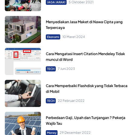
5 Oktober 2021
JAGA JARAK!
Menyediakan Jasa Maket di Nawa Cipta yang
Terpercaya
10 Maret 2024
Ekonomi
Cara Mengatasi Insert Citation Mendeley Tidak
muncul di Word
7 Juni 2023
TECH
Cara Memperbaiki Flashdisk yang Tidak Terbaca
di Mobil
22 Februari 2022
TECH
Perbedaan Gaji, Upah dan Tunjangan ? Pekerja
Wajib Tau
29 Desember 2022
Money