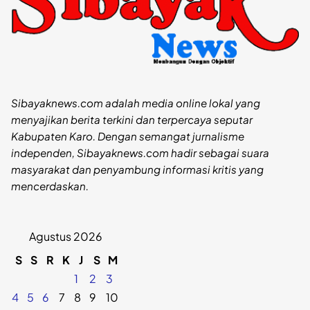
Sibayaknews.com adalah media online lokal yang
menyajikan berita terkini dan terpercaya seputar
Kabupaten Karo. Dengan semangat jurnalisme
independen, Sibayaknews.com hadir sebagai suara
masyarakat dan penyambung informasi kritis yang
mencerdaskan.
Agustus 2026
S
S
R
K
J
S
M
1
2
3
4
5
6
7
8
9
10