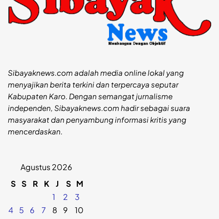
Sibayaknews.com adalah media online lokal yang
menyajikan berita terkini dan terpercaya seputar
Kabupaten Karo. Dengan semangat jurnalisme
independen, Sibayaknews.com hadir sebagai suara
masyarakat dan penyambung informasi kritis yang
mencerdaskan.
Agustus 2026
S
S
R
K
J
S
M
1
2
3
4
5
6
7
8
9
10