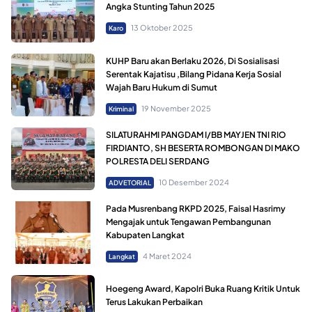
Angka Stunting Tahun 2025
13 Oktober 2025
Karo
KUHP Baru akan Berlaku 2026, Di Sosialisasi
Serentak Kajatisu ,Bilang Pidana Kerja Sosial
Wajah Baru Hukum di Sumut
19 November 2025
Kriminal
SILATURAHMI PANGDAM I/BB MAYJEN TNI RIO
FIRDIANTO, SH BESERTA ROMBONGAN DI MAKO
POLRESTA DELI SERDANG
10 Desember 2024
ADVETORIAL
Pada Musrenbang RKPD 2025, Faisal Hasrimy
Mengajak untuk Tengawan Pembangunan
Kabupaten Langkat
4 Maret 2024
Langkat
Hoegeng Award, Kapolri Buka Ruang Kritik Untuk
Terus Lakukan Perbaikan