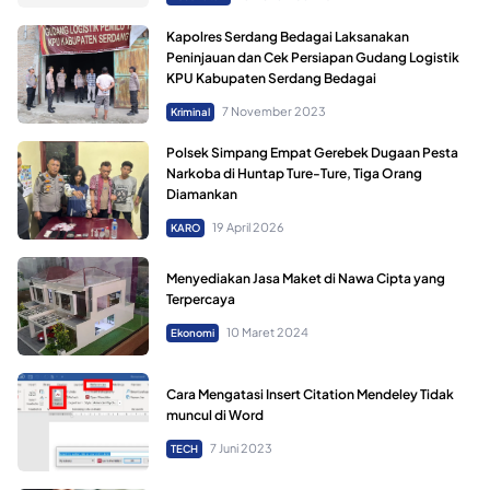
Kapolres Serdang Bedagai Laksanakan
Peninjauan dan Cek Persiapan Gudang Logistik
KPU Kabupaten Serdang Bedagai
7 November 2023
Kriminal
Polsek Simpang Empat Gerebek Dugaan Pesta
Narkoba di Huntap Ture-Ture, Tiga Orang
Diamankan
19 April 2026
KARO
Menyediakan Jasa Maket di Nawa Cipta yang
Terpercaya
10 Maret 2024
Ekonomi
Cara Mengatasi Insert Citation Mendeley Tidak
muncul di Word
7 Juni 2023
TECH