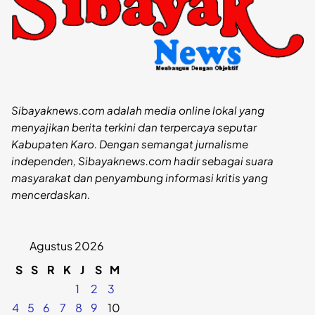
Sibayaknews.com adalah media online lokal yang
menyajikan berita terkini dan terpercaya seputar
Kabupaten Karo. Dengan semangat jurnalisme
independen, Sibayaknews.com hadir sebagai suara
masyarakat dan penyambung informasi kritis yang
mencerdaskan.
Agustus 2026
S
S
R
K
J
S
M
1
2
3
4
5
6
7
8
9
10