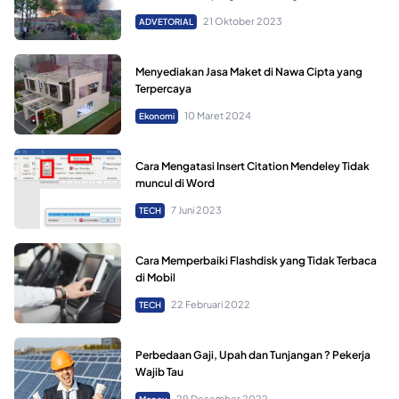
21 Oktober 2023
ADVETORIAL
Menyediakan Jasa Maket di Nawa Cipta yang
Terpercaya
10 Maret 2024
Ekonomi
Cara Mengatasi Insert Citation Mendeley Tidak
muncul di Word
7 Juni 2023
TECH
Cara Memperbaiki Flashdisk yang Tidak Terbaca
di Mobil
22 Februari 2022
TECH
Perbedaan Gaji, Upah dan Tunjangan ? Pekerja
Wajib Tau
29 Desember 2022