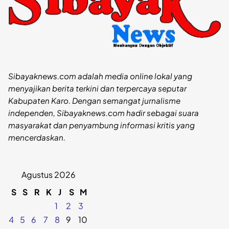
Sibayaknews.com adalah media online lokal yang
menyajikan berita terkini dan terpercaya seputar
Kabupaten Karo. Dengan semangat jurnalisme
independen, Sibayaknews.com hadir sebagai suara
masyarakat dan penyambung informasi kritis yang
mencerdaskan.
Agustus 2026
S
S
R
K
J
S
M
1
2
3
4
5
6
7
8
9
10