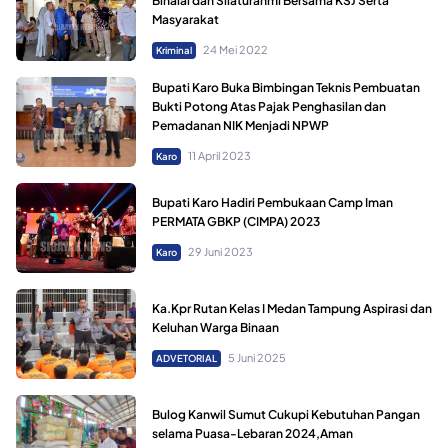
Bihalal dan Silaturahmi Bersama KSJ Serta
Masyarakat
24 Mei 2022
Kriminal
Bupati Karo Buka Bimbingan Teknis Pembuatan
Bukti Potong Atas Pajak Penghasilan dan
Pemadanan NIK Menjadi NPWP
11 April 2023
Karo
Bupati Karo Hadiri Pembukaan Camp Iman
PERMATA GBKP (CIMPA) 2023
29 Juni 2023
Karo
Ka.Kpr Rutan Kelas I Medan Tampung Aspirasi dan
Keluhan Warga Binaan
5 Juni 2025
ADVETORIAL
Bulog Kanwil Sumut Cukupi Kebutuhan Pangan
selama Puasa-Lebaran 2024,Aman