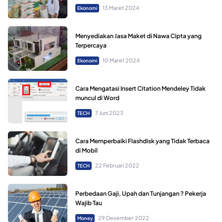
13 Maret 2024
Ekonomi
Menyediakan Jasa Maket di Nawa Cipta yang
Terpercaya
10 Maret 2024
Ekonomi
Cara Mengatasi Insert Citation Mendeley Tidak
muncul di Word
7 Juni 2023
TECH
Cara Memperbaiki Flashdisk yang Tidak Terbaca
di Mobil
22 Februari 2022
TECH
Perbedaan Gaji, Upah dan Tunjangan ? Pekerja
Wajib Tau
29 Desember 2022
Money