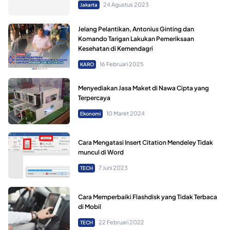
24 Agustus 2023
Jakarta
Jelang Pelantikan, Antonius Ginting dan
Komando Tarigan Lakukan Pemeriksaan
Kesehatan di Kemendagri
16 Februari 2025
KARO
Menyediakan Jasa Maket di Nawa Cipta yang
Terpercaya
10 Maret 2024
Ekonomi
Cara Mengatasi Insert Citation Mendeley Tidak
muncul di Word
7 Juni 2023
TECH
Cara Memperbaiki Flashdisk yang Tidak Terbaca
di Mobil
22 Februari 2022
TECH