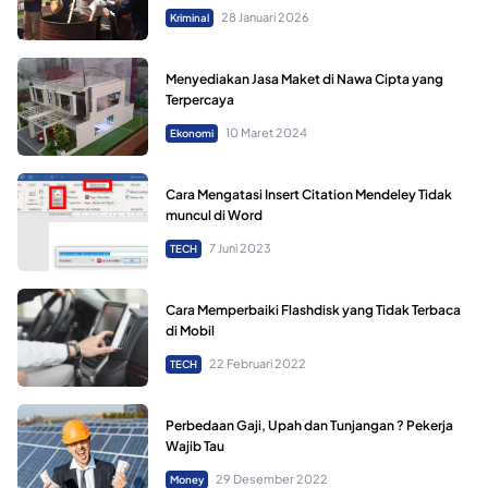
28 Januari 2026
Kriminal
Menyediakan Jasa Maket di Nawa Cipta yang
Terpercaya
10 Maret 2024
Ekonomi
Cara Mengatasi Insert Citation Mendeley Tidak
muncul di Word
7 Juni 2023
TECH
Cara Memperbaiki Flashdisk yang Tidak Terbaca
di Mobil
22 Februari 2022
TECH
Perbedaan Gaji, Upah dan Tunjangan ? Pekerja
Wajib Tau
29 Desember 2022
Money