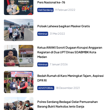
Pers Nasional ke-76
9 Februari 2022
Deli Serdang
Polsek Lahewa bagikan Masker Gratis
31 Mei 2022
Kriminal
Ketua AWAKI Soroti Dugaan Korupsi Anggaran
Kegiatan di Dua UPT Dinas SDABMBK Kota
Medan
7 Januari 2026
Kriminal
Bedah Rumah di Karo Meningkat Tajam, Aspirasi
DPR RI
18 Desember 2021
ADVETORIAL
Polres Serdang Bedagai Gelar Pemusnahan
Barang Bukti Narkoba Jenis Ganja