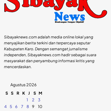
Sibayaknews.com adalah media online lokal yang
menyajikan berita terkini dan terpercaya seputar
Kabupaten Karo. Dengan semangat jurnalisme
independen, Sibayaknews.com hadir sebagai suara
masyarakat dan penyambung informasi kritis yang
mencerdaskan.
Agustus 2026
S
S
R
K
J
S
M
1
2
3
4
5
6
7
8
9
10