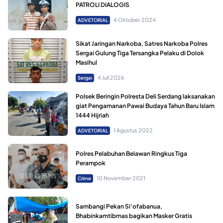
PATROLI DIALOGIS
4 Oktober 2024
ADVETORIAL
Sikat Jaringan Narkoba, Satres Narkoba Polres
Sergai Gulung Tiga Tersangka Pelaku di Dolok
Masihul
4 Juli 2026
Sergai
Polsek Beringin Polresta Deli Serdang laksanakan
giat Pengamanan Pawai Budaya Tahun Baru Islam
1444 Hijriah
1 Agustus 2022
ADVETORIAL
Polres Pelabuhan Belawan Ringkus Tiga
Perampok
10 November 2021
Crime
Sambangi Pekan Si’ofabanua,
Bhabinkamtibmas bagikan Masker Gratis