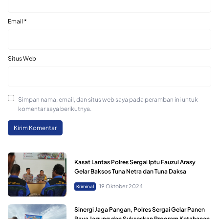
Email
*
Situs Web
Simpan nama, email, dan situs web saya pada peramban ini untuk
komentar saya berikutnya.
Kasat Lantas Polres Sergai Iptu Fauzul Arasy
Gelar Baksos Tuna Netra dan Tuna Daksa
19 Oktober 2024
Kriminal
Sinergi Jaga Pangan, Polres Sergai Gelar Panen
Raya Jagung dan Sukseskan Program Ketahanan