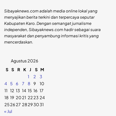
Sibayaknews.com adalah media online lokal yang
menyajikan berita terkini dan terpercaya seputar
Kabupaten Karo. Dengan semangat jurnalisme
independen, Sibayaknews.com hadir sebagai suara
masyarakat dan penyambung informasi kritis yang
mencerdaskan.
Agustus 2026
S
S
R
K
J
S
M
1
2
3
4
5
6
7
8
9
10
11
12
13
14
15
16
17
18
19
20
21
22
23
24
25
26
27
28
29
30
31
« Jul