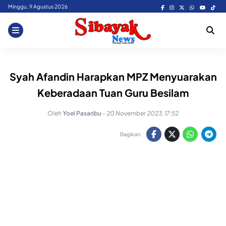
Skip
Minggu, 9 Agustus 2026
to
content
Syah Afandin Harapkan MPZ Menyuarakan
Keberadaan Tuan Guru Besilam
Oleh
Yoel Pasaribu
-
20 November 2023, 17:52
Bagikan: