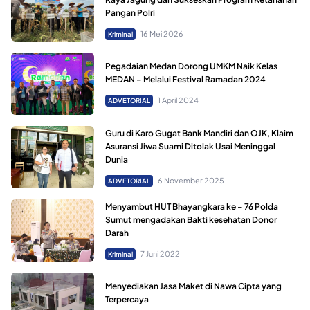
Pangan Polri
16 Mei 2026
Kriminal
Pegadaian Medan Dorong UMKM Naik Kelas
MEDAN – Melalui Festival Ramadan 2024
1 April 2024
ADVETORIAL
Guru di Karo Gugat Bank Mandiri dan OJK, Klaim
Asuransi Jiwa Suami Ditolak Usai Meninggal
Dunia
6 November 2025
ADVETORIAL
Menyambut HUT Bhayangkara ke – 76 Polda
Sumut mengadakan Bakti kesehatan Donor
Darah
7 Juni 2022
Kriminal
Menyediakan Jasa Maket di Nawa Cipta yang
Terpercaya