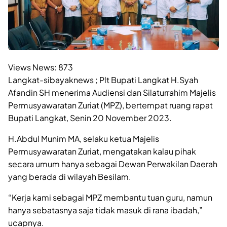
Views News:
873
Langkat-sibayaknews ; Plt Bupati Langkat H.Syah
Afandin SH menerima Audiensi dan Silaturrahim Majelis
Permusyawaratan Zuriat (MPZ), bertempat ruang rapat
Bupati Langkat, Senin 20 November 2023.
H.Abdul Munim MA, selaku ketua Majelis
Permusyawaratan Zuriat, mengatakan kalau pihak
secara umum hanya sebagai Dewan Perwakilan Daerah
yang berada di wilayah Besilam.
“Kerja kami sebagai MPZ membantu tuan guru, namun
hanya sebatasnya saja tidak masuk di rana ibadah,”
ucapnya.