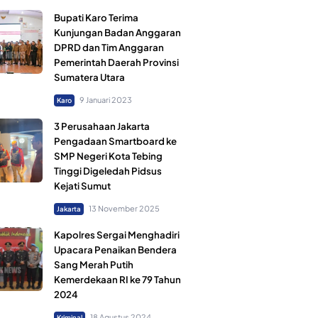
Bupati Karo Terima
Kunjungan Badan Anggaran
DPRD dan Tim Anggaran
Pemerintah Daerah Provinsi
Sumatera Utara
9 Januari 2023
Karo
3 Perusahaan Jakarta
Pengadaan Smartboard ke
SMP Negeri Kota Tebing
Tinggi Digeledah Pidsus
Kejati Sumut
13 November 2025
Jakarta
Kapolres Sergai Menghadiri
Upacara Penaikan Bendera
Sang Merah Putih
Kemerdekaan RI ke 79 Tahun
2024
18 Agustus 2024
Kriminal