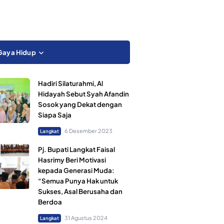
Gaya Hidup
Hadiri Silaturahmi, Al
Hidayah Sebut Syah Afandin
Sosok yang Dekat dengan
Siapa Saja
6 Desember 2023
Langkat
Pj. Bupati Langkat Faisal
Hasrimy Beri Motivasi
kepada Generasi Muda:
“Semua Punya Hak untuk
Sukses, Asal Berusaha dan
Berdoa
31 Agustus 2024
Langkat