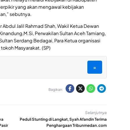
erpikir yang akan mengawal kebijakan
n,” sebutnya.
r Abdul Jalil Rahmad Shah, Wakil Ketua Dewan
 Kinandung,M.Si, Perwakilan Sultan Aceh Tamiang,
 Sultan Serdang Bedagai, Para Ketua organisasi
tokoh Masyarakat. (SP)
=
Bagikan:
Selanjutnya
ya
Peduli Stunting di Langkat, Syah Afandin Terima
Pasir
Penghargaan Tribunmedan.com