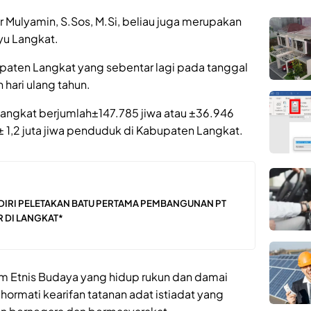
 Mulyamin, S.Sos, M.Si, beliau juga merupakan
yu Langkat.
paten Langkat yang sebentar lagi pada tanggal
hari ulang tahun.
angkat berjumlah±147.785 jiwa atau ±36.946
± 1,2 juta jiwa penduduk di Kabupaten Langkat.
ADIRI PELETAKAN BATU PERTAMA PEMBANGUNAN PT
R DI LANGKAT*
am Etnis Budaya yang hidup rukun dan damai
rmati kearifan tatanan adat istiadat yang