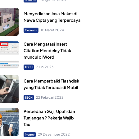
Menyediakan Jasa Maket di
Nawa Cipta yang Terpercaya
10 Maret 2024
Ekonomi
Cara Mengatasi Insert
Citation Mendeley Tidak
muncul di Word
7 Juni 2023
TECH
Cara Memperbaiki Flashdisk
yang Tidak Terbaca di Mobil
22 Februari 2022
TECH
Perbedaan Gaji, Upah dan
Tunjangan ? Pekerja Wajib
Tau
29 Desember 2022
Money