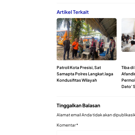
Artikel Terkait
Patroli Kota Presisi, Sat
Tiba d
Samapta Polres Langkat Jaga
Afandi
Kondusifitas Wilayah
Permo
Dato’ S
Tinggalkan Balasan
Alamat email Anda tidak akan dipublikasi
Komentar
*