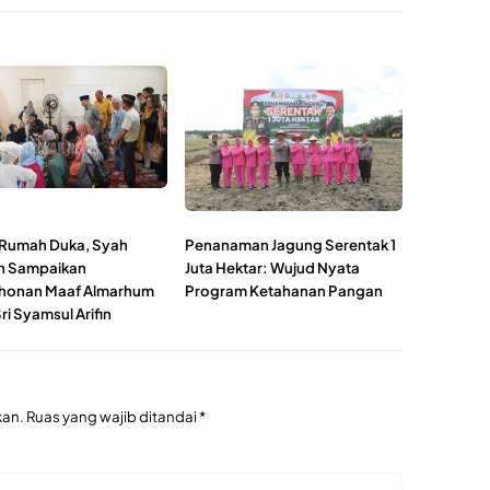
i Rumah Duka, Syah
Penanaman Jagung Serentak 1
n Sampaikan
Juta Hektar: Wujud Nyata
honan Maaf Almarhum
Program Ketahanan Pangan
ri Syamsul Arifin
kan.
Ruas yang wajib ditandai
*