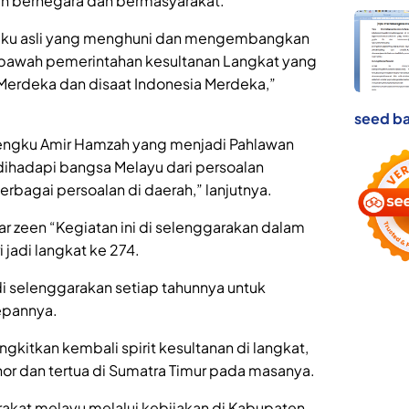
an bernegara dan bermasyarakat.
 suku asli yang menghuni dan mengembangkan
dibawah pemerintahan kesultanan Langkat yang
 Merdeka dan disaat Indonesia Merdeka,”
seed ba
Tengku Amir Hamzah yang menjadi Pahlawan
dihadapi bangsa Melayu dari persoalan
 berbagai persoalan di daerah,” lanjutnya.
ar zeen “Kegiatan ini di selenggarakan dalam
jadi langkat ke 274.
di selenggarakan setiap tahunnya untuk
epannya.
gkitkan kembali spirit kesultanan di langkat,
or dan tertua di Sumatra Timur pada masanya.
akat melayu melalui kebijakan di Kabupaten