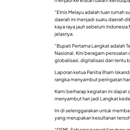
menjadi ke eratan dalam kehidup
“Etnis Melayu adalah tuan rumah
daerah ini menjadi suatu daerah 
kaya raya jauh sebelum Indonesia
jelasnya.
“Bupati Pertama Langkat adalah 
Nasional. Kini beragam persoalan 
globalisasi, digitalisasi dan tentu
Laporan ketua Panitia Ilham Iskand
rangka menyambut peringatan hari 
Kami berharap kegiatan ini dapat 
menyambut hari jadi Langkat ked
Ini di selenggarakan untuk memban
yang merupakan kesultanan tersoh
“DSML Sebagai perwakilan masyar