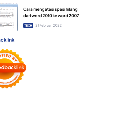
Cara mengatasi spasi hilang
dari word 2010 ke word 2007
21 Februari 2022
TECH
cklink