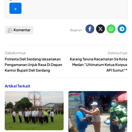
=
Komentar
Bagikan:
Sebelumnya
Selanjutnya
Polresta Deli Serdang laksanakan
Karang Taruna Kecamatan Se Kota
Pengamanan Unjuk Rasa Di Depan
Medan “Ultimatum Ketua Korpus
Kantor Bupati Deli Serdang
API Sumut”*
Artikel Terkait