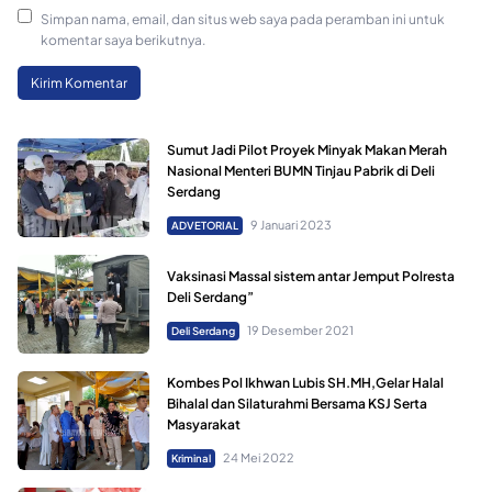
Simpan nama, email, dan situs web saya pada peramban ini untuk
komentar saya berikutnya.
Sumut Jadi Pilot Proyek Minyak Makan Merah
Nasional Menteri BUMN Tinjau Pabrik di Deli
Serdang
9 Januari 2023
ADVETORIAL
Vaksinasi Massal sistem antar Jemput Polresta
Deli Serdang”
19 Desember 2021
Deli Serdang
Kombes Pol Ikhwan Lubis SH.MH,Gelar Halal
Bihalal dan Silaturahmi Bersama KSJ Serta
Masyarakat
24 Mei 2022
Kriminal