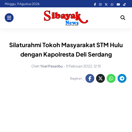
Skip
Minggu, 9 Agustus 2026
to
content
Silaturahmi Tokoh Masyarakat STM Hulu
dengan Kapolresta Deli Serdang
Oleh
Yoel Pasaribu
-
11 Februari 2022, 12:15
Bagikan: