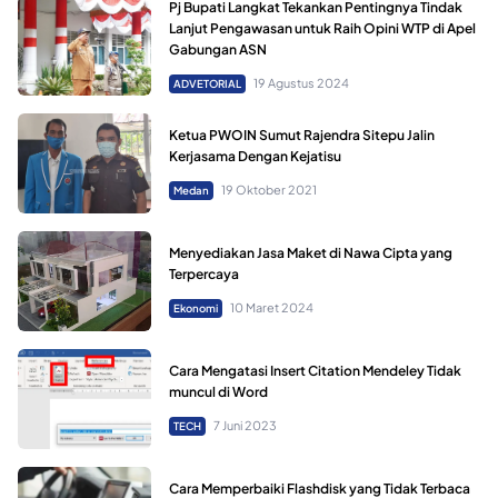
Pj Bupati Langkat Tekankan Pentingnya Tindak
Lanjut Pengawasan untuk Raih Opini WTP di Apel
Gabungan ASN
19 Agustus 2024
ADVETORIAL
Ketua PWOIN Sumut Rajendra Sitepu Jalin
Kerjasama Dengan Kejatisu
19 Oktober 2021
Medan
Menyediakan Jasa Maket di Nawa Cipta yang
Terpercaya
10 Maret 2024
Ekonomi
Cara Mengatasi Insert Citation Mendeley Tidak
muncul di Word
7 Juni 2023
TECH
Cara Memperbaiki Flashdisk yang Tidak Terbaca