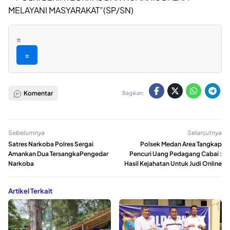
MELAYANI MASYARAKAT”(SP/SN)
=
=
Komentar
Bagikan:
Sebelumnya
Selanjutnya
Satres Narkoba Polres Sergai
Polsek Medan Area Tangkap
Amankan Dua TersangkaPengedar
Pencuri Uang Pedagang Cabai :
Narkoba
Hasil Kejahatan Untuk Judi Online
Artikel Terkait