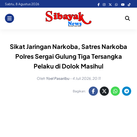
Skip
Sabtu, 8 Agustus 2026
to
content
Sikat Jaringan Narkoba, Satres Narkoba
Polres Sergai Gulung Tiga Tersangka
Pelaku di Dolok Masihul
Oleh
Yoel Pasaribu
-
4 Juli 2026, 20:11
Bagikan: