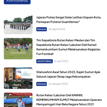
Jajaran Polres Sergai Gelar Latihan Sispam Kota,
Persiapan Potensi Guantibmas*
30 April 2026
Kriminal
Tim Sepakbola Rutan Kelas I Medan dan Tim
Sepakbola Rutan Kelas I Labuhan Deli Kanwil
Kemenkumham Sumut Melaksanakan Kegiatan
Fun Football
5 Juni 2023
ADVETORIAL
Silaturahmi Awal Tahun 2023, Kajati Sumut Ajak
Seluruh Jajaran Tetap Jaga Kekompakan
22 Januari 2023
Kriminal
Rutan Kelas I Labuhan Deli KANWIL
KEMENKUMHAM SUMUT Melaksanakan Upacara
Memperingati Hari Bela Negara Tahun 2021