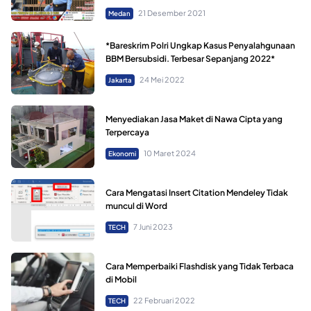
21 Desember 2021
Medan
*Bareskrim Polri Ungkap Kasus Penyalahgunaan
BBM Bersubsidi. Terbesar Sepanjang 2022*
24 Mei 2022
Jakarta
Menyediakan Jasa Maket di Nawa Cipta yang
Terpercaya
10 Maret 2024
Ekonomi
Cara Mengatasi Insert Citation Mendeley Tidak
muncul di Word
7 Juni 2023
TECH
Cara Memperbaiki Flashdisk yang Tidak Terbaca
di Mobil
22 Februari 2022
TECH