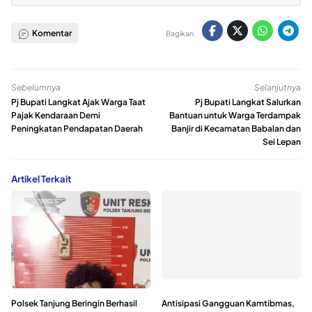
Komentar
Bagikan:
Sebelumnya
Selanjutnya
Pj Bupati Langkat Ajak Warga Taat
Pj Bupati Langkat Salurkan
Pajak Kendaraan Demi
Bantuan untuk Warga Terdampak
Peningkatan Pendapatan Daerah
Banjir di Kecamatan Babalan dan
Sei Lepan
Artikel Terkait
Polsek Tanjung Beringin Berhasil
Antisipasi Gangguan Kamtibmas,