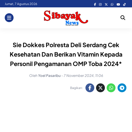
Skip
Jumat, 7 Agustus 2026
to
content
Sie Dokkes Polresta Deli Serdang Cek
Kesehatan Dan Berikan Vitamin Kepada
Personil Pengamanan OMP Toba 2024*
Oleh
Yoel Pasaribu
-
7 November 2024, 11:06
Bagikan: