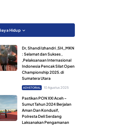
Gaya Hidup
Dr, Shandi Izhandri ,SH,,MKN
: Selamat dan Sukses ,
,Pelaksanaan Internasional
Indonesia Pencak Silat Open
Championship 2025.di
Sumatera Utara
10 Agustus 2025
ADVETORIAL
Pastikan PON XXI Aceh –
Sumut Tahun 2024 Berjalan
Aman Dan Kondusif,
Polresta Deli Serdang
Laksanakan Pengamanan