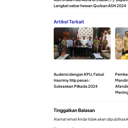
Langkat sebar hewan Qurban ASN 2024
Artikel Terkait
Audensi dengan KPU, Faisal
Pemkab
Hasrimy titip pesan :
Mandir
Sukseskan Pilkada 2024
Afandi
Mening
Tinggalkan Balasan
Alamat email Anda tidak akan dipublikasi