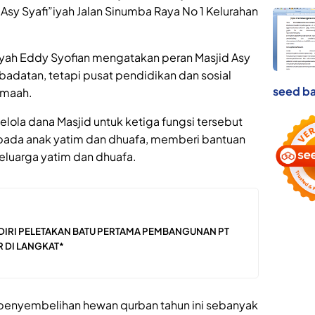
Asy Syafi”iyah Jalan Sinumba Raya No 1 Kelurahan
yah Eddy Syofian mengatakan peran Masjid Asy
ibadatan, tetapi pusat pendidikan dan sosial
seed ba
amaah.
elola dana Masjid untuk ketiga fungsi tersebut
pada anak yatim dan dhuafa, memberi bantuan
eluarga yatim dan dhuafa.
ADIRI PELETAKAN BATU PERTAMA PEMBANGUNAN PT
R DI LANGKAT*
enyembelihan hewan qurban tahun ini sebanyak