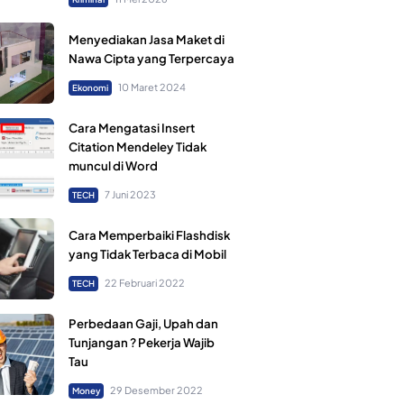
Menyediakan Jasa Maket di
Nawa Cipta yang Terpercaya
10 Maret 2024
Ekonomi
Cara Mengatasi Insert
Citation Mendeley Tidak
muncul di Word
7 Juni 2023
TECH
Cara Memperbaiki Flashdisk
yang Tidak Terbaca di Mobil
22 Februari 2022
TECH
Perbedaan Gaji, Upah dan
Tunjangan ? Pekerja Wajib
Tau
29 Desember 2022
Money