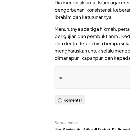
Dia mengajak umat Islam agar men
pengorbanan, konsistensi, kebera
Ibrabim dan keturunannya.
Menurutnya ada tiga hikmah, perta
pengujian dan pembuktianm . Kedua
dan derita. Tetapi bisa berupa suk
mengharuskan untuk selalu meneb
dimanapun, kapanpun dan kepada 
=
Komentar
Sebelumnya
Ikuti Shalat Idul Adha di Stabat, Pj. Bupati