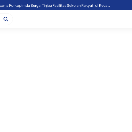
Kapoolres Sergai Bersama Forkopimda Sergai Tinjau Fasilitas Sekolah Rakyat, di Kecamatan Firdaus.