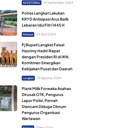
14 September 2024
ADVETORIAL
Polres Langkat Lakukan
KRYD Antisipasi Arus Balik
Lebaran Idul Fitri 1445 H
22 April 2024
Kriminal
Pj Bupati Langkat Faisal
Hasrimy Hadiri Rapat
dengan Presiden RI di IKN,
Komitmen Sinergikan
Kebijakan Pusat dan Daerah
14 Agustus 2024
Langkat
Plank Milik Forwaka Asahan
Dirusak OTK, Pengurus
Lapor Polisi, Pernah
Diancam Diduga Oknum
Pengurus Organisasi
Wartawan
11 Mei 2026
Kriminal