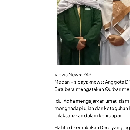
Views News:
749
Medan – sibayaknews: Anggota DPD
Batubara.mengatakan Qurban mer
Idul Adha mengajarkan umat Isla
menghadapi ujian dan keteguhan h
dilaksanakan dalam kehidupan.
Hal itu dikemukakan Dedi yang ju