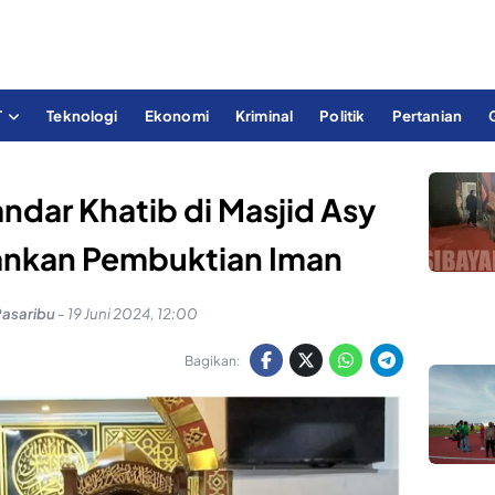
T
Teknologi
Ekonomi
Kriminal
Politik
Pertanian
ndar Khatib di Masjid Asy
kankan Pembuktian Iman
Pasaribu
-
19 Juni 2024, 12:00
Bagikan: