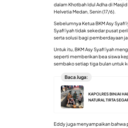
dalam Khotbah Idul Adha di Masjid 
Helvetia Medan, Senin (17/6).
Sebelumnya Ketua BKM Asy Syafi’i
Syafi’iyah tidak sekedar pusat per
serta solusi bagi pemberdayaan j
Untuk itu, BKM Asy Syafi’iyah meng
seperti memberikan bea siswa ke
sembako setiap tiga bulan untuk k
Baca Juga:
KAPOLRES BINJAI H
NATURAL TIRTA SEGA
Eddy juga menyampaikan bahwa p