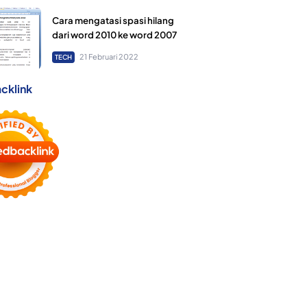
Cara mengatasi spasi hilang
dari word 2010 ke word 2007
21 Februari 2022
TECH
cklink