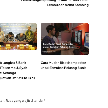
Lembu dan 8 ekor Kambing
 Langkat & Bank
Cara Mudah Riset Kompetitor
i Teken MoU, Syah
untuk Temukan Peluang Bisnis
n: Semoga
katkan UMKM Mo ID hii
kan.
Ruas yang wajib ditandai
*