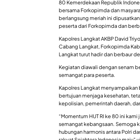
80 Kemerdekaan Republik Indonesi
bersama Forkopimda dan masyara
berlangsung meriah ini dipusatkan 
peserta dari Forkopimda dan berb
Kapolres Langkat AKBP David Triyo
Cabang Langkat, Forkopimda Kab.L
Langkat turut hadir dan berbaur
Kegiatan diawali dengan senam b
semangat para peserta.
Kapolres Langkat menyampaikan b
bertujuan menjaga kesehatan, tetap
kepolisian, pemerintah daerah, da
“Momentum HUT RI ke 80 ini kami 
semangat kebangsaan. Semoga kegia
hubungan harmonis antara Polri d
rakyat Sejahtera Indonesia maju” u