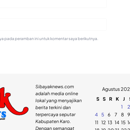
ya pada peramban ini untuk komentar saya berikutnya.
Sibayaknews.com
Agustus 20
adalah media online
S
S
R
K
J
lokal yang menyajikan
1
berita terkini dan
terpercaya seputar
4
5
6
7
8
Kabupaten Karo.
11
12
13
14
15
1
Dengan semangat