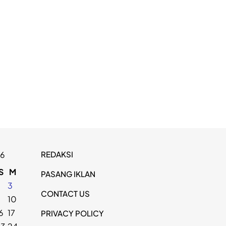
REDAKSI
26
S
M
PASANG IKLAN
2
3
CONTACT US
9
10
6
17
PRIVACY POLICY