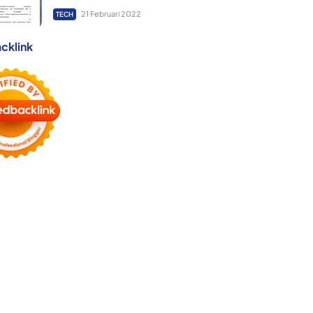
21 Februari 2022
TECH
cklink