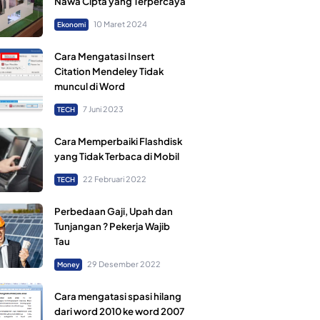
Nawa Cipta yang Terpercaya
10 Maret 2024
Ekonomi
Cara Mengatasi Insert
Citation Mendeley Tidak
muncul di Word
7 Juni 2023
TECH
Cara Memperbaiki Flashdisk
yang Tidak Terbaca di Mobil
22 Februari 2022
TECH
Perbedaan Gaji, Upah dan
Tunjangan ? Pekerja Wajib
Tau
29 Desember 2022
Money
Cara mengatasi spasi hilang
dari word 2010 ke word 2007