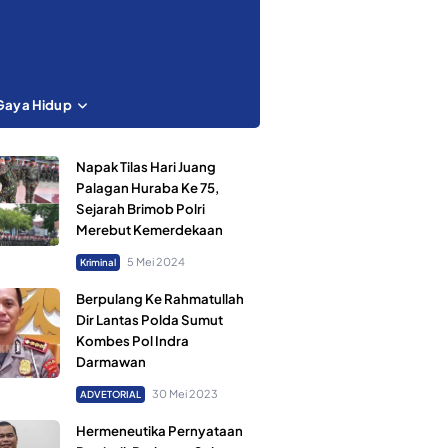
Gaya Hidup
Napak Tilas Hari Juang
Palagan Huraba Ke 75,
Sejarah Brimob Polri
Merebut Kemerdekaan
5 Mei 2024
Kriminal
Berpulang Ke Rahmatullah
Dir Lantas Polda Sumut
Kombes Pol Indra
Darmawan
30 Mei 2023
ADVETORIAL
Hermeneutika Pernyataan