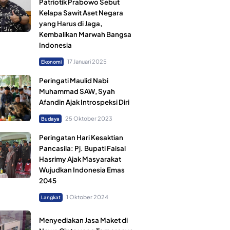
Patriotik Prabowo Sebut
Kelapa Sawit Aset Negara
yang Harus di Jaga,
Kembalikan Marwah Bangsa
Indonesia
17 Januari 2025
Ekonomi
Peringati Maulid Nabi
Muhammad SAW, Syah
Afandin Ajak Introspeksi Diri
25 Oktober 2023
Budaya
Peringatan Hari Kesaktian
Pancasila: Pj. Bupati Faisal
Hasrimy Ajak Masyarakat
Wujudkan Indonesia Emas
2045
1 Oktober 2024
Langkat
Menyediakan Jasa Maket di