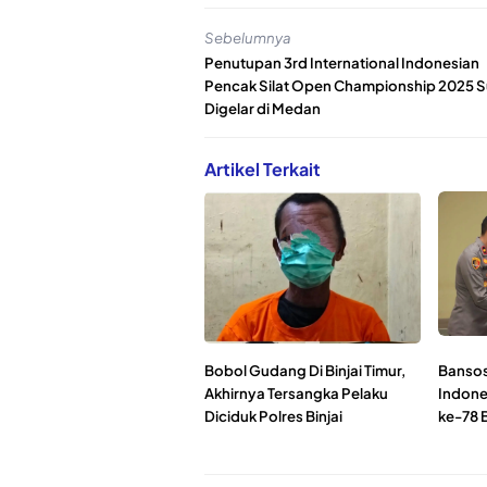
Sebelumnya
Penutupan 3rd International Indonesian
Pencak Silat Open Championship 2025 
Digelar di Medan
Artikel Terkait
Bobol Gudang Di Binjai Timur,
Bansos
Akhirnya Tersangka Pelaku
Indone
Diciduk Polres Binjai
ke-78 