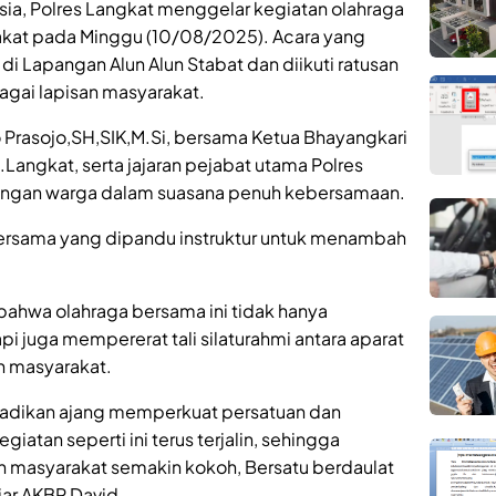
a, Polres Langkat menggelar kegiatan olahraga
kat pada Minggu (10/08/2025). Acara yang
di Lapangan Alun Alun Stabat dan diikuti ratusan
agai lapisan masyarakat.
 Prasojo,SH,SIK,M.Si, bersama Ketua Bhayangkari
angkat, serta jajaran pejabat utama Polres
 dengan warga dalam suasana penuh kebersamaan.
ersama yang dipandu instruktur untuk menambah
ahwa olahraga bersama ini tidak hanya
i juga mempererat tali silaturahmi antara aparat
n masyarakat.
jadikan ajang memperkuat persatuan dan
tan seperti ini terus terjalin, sehingga
an masyarakat semakin kokoh, Bersatu berdaulat
jar AKBP David.