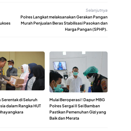
Selanjutnya
Polres Langkat melaksanakan Gerakan Pangan
Sukses
Murah Penjualan Beras Stabilisasi Pasokan dan
Harga Pangan (SPHP).
 Serentak di Seluruh
Mulai Beroperasi ! Dapur MBG
sia dalam Rangka HUT
Polres Sergai II Sei Bamban
Bhayangkara
Pastikan Pemenuhan Gizi yang
Baik dan Merata