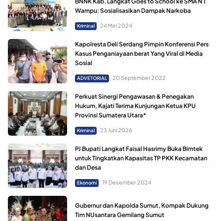
BNNK Kab. Langkat Goes to School ke SMA N 1
Wampu: Sosialisasikan Dampak Narkoba
24 Mei 2024
Kriminal
Kapolresta Deli Serdang Pimpin Konferensi Pers
Kasus Penganiayaan berat Yang Viral di Media
Sosial
20 September 2022
ADVETORIAL
Perkuat Sinergi Pengawasan & Penegakan
Hukum, Kajati Terima Kunjungan Ketua KPU
Provinsi Sumatera Utara*
23 Juni 2026
Kriminal
PJ Bupati Langkat Faisal Hasrimy Buka Bimtek
untuk Tingkatkan Kapasitas TP PKK Kecamatan
dan Desa
19 Desember 2024
Ekonomi
Gubernur dan Kapolda Sumut, Kompak Dukung
Tim NUsantara Gemilang Sumut