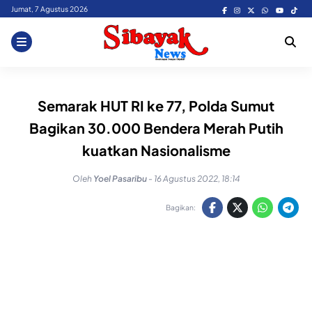
Skip
Jumat, 7 Agustus 2026
to
content
Semarak HUT RI ke 77, Polda Sumut
Bagikan 30.000 Bendera Merah Putih
kuatkan Nasionalisme
Oleh
Yoel Pasaribu
-
16 Agustus 2022, 18:14
Bagikan: