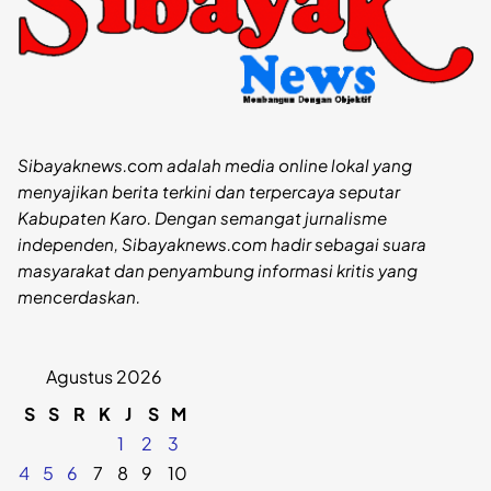
Sibayaknews.com adalah media online lokal yang
menyajikan berita terkini dan terpercaya seputar
Kabupaten Karo. Dengan semangat jurnalisme
independen, Sibayaknews.com hadir sebagai suara
masyarakat dan penyambung informasi kritis yang
mencerdaskan.
Agustus 2026
S
S
R
K
J
S
M
1
2
3
4
5
6
7
8
9
10