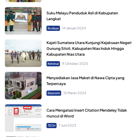
Suku Melayu Penduduk Asli di Kabupaten
Langkat
14 Januari 2024
Budaya
Kajati Sumatera Utara Kunjungi Kejaksaan Negeri
Gunung Sitoli, Kabupaten Nias Induk Hingga
Kabupaten Nias Utara
9 Oktober 2025
Kriminal
Menyediakan Jasa Maket di Nawa Cipta yang
Terpercaya
10 Maret 2024
Ekonomi
Cara Mengatasi Insert Citation Mendeley Tidak
muncul di Word
7 Juni 2023
TECH