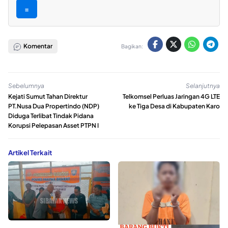
=
Komentar
Bagikan:
Sebelumnya
Selanjutnya
Kejati Sumut Tahan Direktur
Telkomsel Perluas Jaringan 4G LTE
PT.Nusa Dua Propertindo (NDP)
ke Tiga Desa di Kabupaten Karo
Diduga Terlibat Tindak Pidana
Korupsi Pelepasan Asset PTPN I
Artikel Terkait