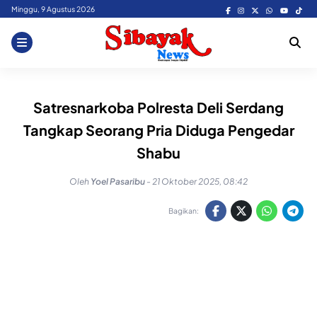
Skip
Minggu, 9 Agustus 2026
to
content
Satresnarkoba Polresta Deli Serdang
Tangkap Seorang Pria Diduga Pengedar
Shabu
Oleh
Yoel Pasaribu
-
21 Oktober 2025, 08:42
Bagikan: