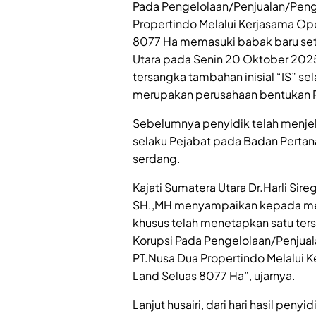
Pada Pengelolaan/Penjualan/Penga
Propertindo Melalui Kerjasama Ope
8077 Ha memasuki babak baru sete
Utara pada Senin 20 Oktober 202
tersangka tambahan inisial “IS” se
merupakan perusahaan bentukan PT
Sebelumnya penyidik telah menjeb
selaku Pejabat pada Badan Pertana
serdang.
Kajati Sumatera Utara Dr.Harli Sir
SH.,MH menyampaikan kepada media
khusus telah menetapkan satu ter
Korupsi Pada Pengelolaan/Penjuala
PT.Nusa Dua Propertindo Melalui 
Land Seluas 8077 Ha”, ujarnya.
Lanjut husairi, dari hari hasil pen