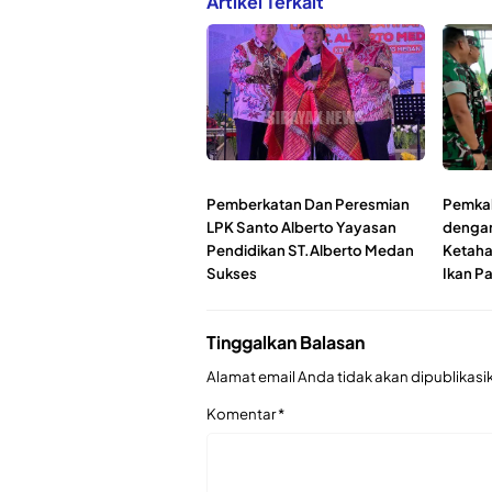
Artikel Terkait
Pemberkatan Dan Peresmian
Pemkab
LPK Santo Alberto Yayasan
dengan
Pendidikan ST.Alberto Medan
Ketaha
Sukses
Ikan Pa
Tinggalkan Balasan
Alamat email Anda tidak akan dipublikasi
Komentar
*