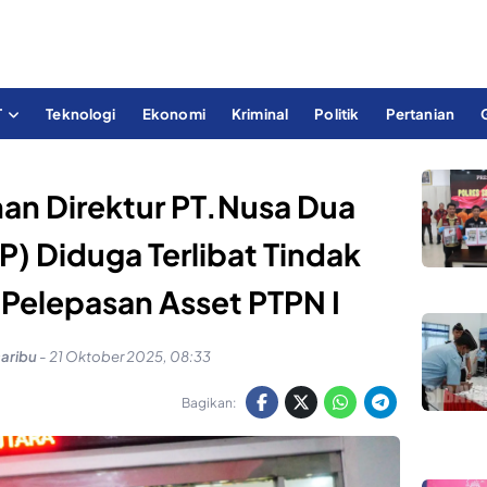
T
Teknologi
Ekonomi
Kriminal
Politik
Pertanian
han Direktur PT.Nusa Dua
) Diduga Terlibat Tindak
 Pelepasan Asset PTPN I
saribu
-
21 Oktober 2025, 08:33
Bagikan: