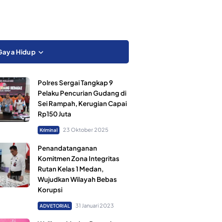
Gaya Hidup
Polres Sergai Tangkap 9
Pelaku Pencurian Gudang di
Sei Rampah, Kerugian Capai
Rp150 Juta
23 Oktober 2025
Kriminal
Penandatanganan
Komitmen Zona Integritas
Rutan Kelas 1 Medan,
Wujudkan Wilayah Bebas
Korupsi
31 Januari 2023
ADVETORIAL