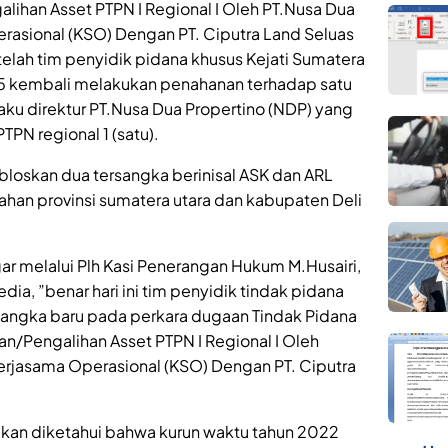
lihan Asset PTPN I Regional I Oleh PT.Nusa Dua
rasional (KSO) Dengan PT. Ciputra Land Seluas
lah tim penyidik pidana khusus Kejati Sumatera
5 kembali melakukan penahanan terhadap satu
laku direktur PT.Nusa Dua Propertino (NDP) yang
PN regional 1 (satu).
loskan dua tersangka berinisal ASK dan ARL
han provinsi sumatera utara dan kabupaten Deli
egar melalui Plh Kasi Penerangan Hukum M.Husairi,
, ”benar hari ini tim penyidik tindak pidana
sangka baru pada perkara dugaan Tindak Pidana
n/Pengalihan Asset PTPN I Regional I Oleh
Kerjasama Operasional (KSO) Dengan PT. Ciputra
yidikan diketahui bahwa kurun waktu tahun 2022