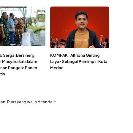
 Sergai Bersinergi
KOMPAK : Alfridha Ginting
 Masyarakat dalam
Layak Sebagai Pemimpin Kota
nan Pangan: Panen
Medan
tin
kan.
Ruas yang wajib ditandai
*