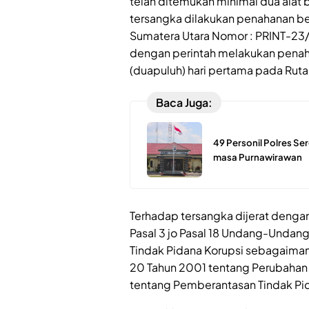
telah ditemukan minimal dua alat 
tersangka dilakukan penahanan ber
Sumatera Utara Nomor : PRINT-23
dengan perintah melakukan penah
(duapuluh) hari pertama pada Ruta
Baca Juga:
49 Personil Polres S
masa Purnawirawan
Terhadap tersangka dijerat dengan
Pasal 3 jo Pasal 18 Undang-Undan
Tindak Pidana Korupsi sebagaim
20 Tahun 2001 tentang Perubahan
tentang Pemberantasan Tindak Pida