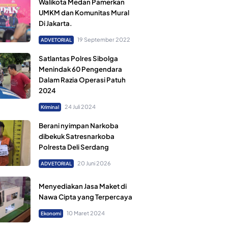
Walikota Medan Pamerkan
UMKM dan Komunitas Mural
Di Jakarta.
19 September 2022
ADVETORIAL
Satlantas Polres Sibolga
Menindak 60 Pengendara
Dalam Razia Operasi Patuh
2024
24 Juli 2024
Kriminal
Berani nyimpan Narkoba
dibekuk Satresnarkoba
Polresta Deli Serdang
20 Juni 2026
ADVETORIAL
Menyediakan Jasa Maket di
Nawa Cipta yang Terpercaya
10 Maret 2024
Ekonomi