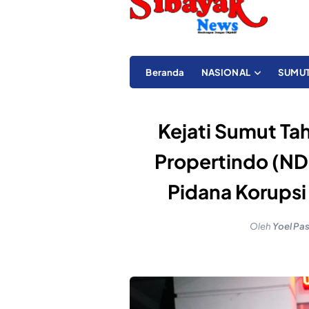
Beranda
NASIONAL
SUMU
Kejati Sumut Ta
Propertindo (NDP
Pidana Korupsi
Oleh
Yoel Pa