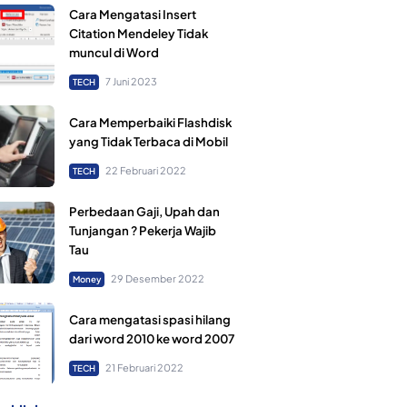
Cara Mengatasi Insert
Citation Mendeley Tidak
muncul di Word
7 Juni 2023
TECH
Cara Memperbaiki Flashdisk
yang Tidak Terbaca di Mobil
22 Februari 2022
TECH
Perbedaan Gaji, Upah dan
Tunjangan ? Pekerja Wajib
Tau
29 Desember 2022
Money
Cara mengatasi spasi hilang
dari word 2010 ke word 2007
21 Februari 2022
TECH