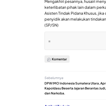
Mengakhiri pesannya, husairi meny
keterlibatan pihak lain dalam per
Asisten Tindak Pidana Khusus, jika
penyidik akan melakukan tindaka
(SP/SN)
=
Komentar
Sebelumnya
DPW IMO Indonesia Sumatera Utara, Apr
Kapoldasu Beserta Jajaran Berantas Judi,
dan Narkoba.