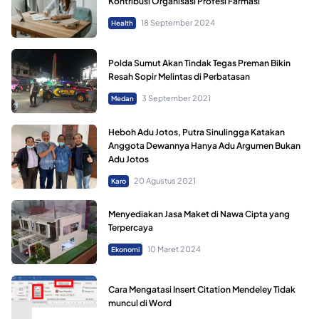
Kontribusi Organisasi Profesi Farmasi
18 September 2024
Health
Polda Sumut Akan Tindak Tegas Preman Bikin
Resah Sopir Melintas di Perbatasan
3 September 2021
Medan
Heboh Adu Jotos, Putra Sinulingga Katakan
Anggota Dewannya Hanya Adu Argumen Bukan
Adu Jotos
20 Agustus 2021
Karo
Menyediakan Jasa Maket di Nawa Cipta yang
Terpercaya
10 Maret 2024
Ekonomi
Cara Mengatasi Insert Citation Mendeley Tidak
muncul di Word