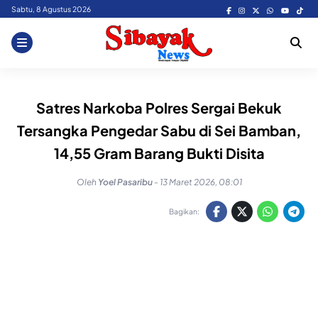
Skip
Sabtu, 8 Agustus 2026
to
content
Satres Narkoba Polres Sergai Bekuk
Tersangka Pengedar Sabu di Sei Bamban,
14,55 Gram Barang Bukti Disita
Oleh
Yoel Pasaribu
-
13 Maret 2026, 08:01
Bagikan: