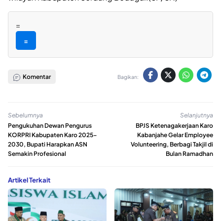
=
=
Komentar
Bagikan:
Sebelumnya
Selanjutnya
Pengukuhan Dewan Pengurus
BPJS Ketenagakerjaan Karo
KORPRI Kabupaten Karo 2025–
Kabanjahe Gelar Employee
2030, Bupati Harapkan ASN
Volunteering, Berbagi Takjil di
Semakin Profesional
Bulan Ramadhan
Artikel Terkait