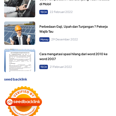
di Mobil
22 Februari 2022
TECH
Perbedaan Gaji, Upah dan Tunjangan ? Pekerja
Wajib Tau
29 Desember 2022
Money
Cara mengatasi spasi hilang dari word 2010 ke
word 2007
21 Februari 2022
TECH
seed backlink