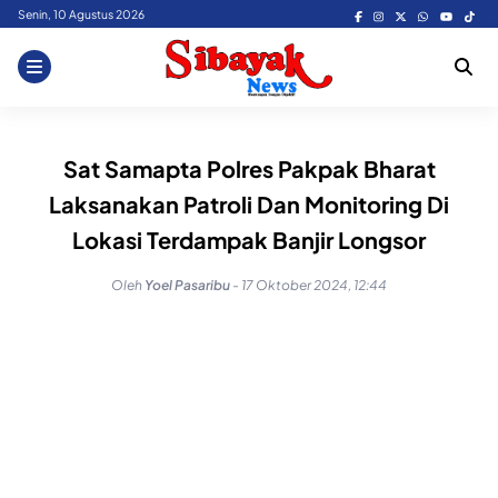
Skip
Senin, 10 Agustus 2026
to
content
Sat Samapta Polres Pakpak Bharat
Laksanakan Patroli Dan Monitoring Di
Lokasi Terdampak Banjir Longsor
Oleh
Yoel Pasaribu
-
17 Oktober 2024, 12:44