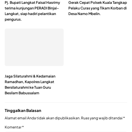
Pj. Bupati Langkat Faisal Hasrimy
Gerak Cepat Polsek Kuala Tangkap
terima kunjungan PERADI Binjai-
Pelaku Curas yang Tikam Korban di
Langkat, siap hadiri pelantikan
Desa Namo Mbelin.
pengurus.
Jaga Silaturahmi & Kedamaian
Ramadhan, Kapolres Langkat
Bersilaturahmi ke Tuan Guru
Besilam Babussalam
Tinggalkan Balasan
Alamat email Anda tidak akan dipublikasikan.
Ruas yang wajib ditandai
*
Komentar
*