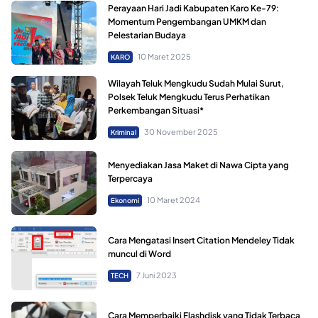
Perayaan Hari Jadi Kabupaten Karo Ke-79:
Momentum Pengembangan UMKM dan
Pelestarian Budaya
10 Maret 2025
KARO
Wilayah Teluk Mengkudu Sudah Mulai Surut,
Polsek Teluk Mengkudu Terus Perhatikan
Perkembangan Situasi*
30 November 2025
Kriminal
Menyediakan Jasa Maket di Nawa Cipta yang
Terpercaya
10 Maret 2024
Ekonomi
Cara Mengatasi Insert Citation Mendeley Tidak
muncul di Word
7 Juni 2023
TECH
Cara Memperbaiki Flashdisk yang Tidak Terbaca