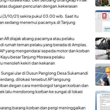
g atas dugaan pencurian dengan.kekerasan
(3/10/21) sekira pukul 03.00 wib. Saat itu
an sedang menemui pacarnya.di Tanjung
n AR diajak abang pacarnya atau pelaku
i di rumah teman pelaku yang berada di Amplas.
 AP yang mengendarai sepeda motor dan korban
 Kayu besar Tanjung Morawa pelaku
u menoleh kekiri dan kekanan
h Sungai ular di Dusun Panglong Desa Sukamandi
Serdang, dilokasi tersebut AP langsung
rban degan cara memborgol tangan korban dan
k lalu mendorong korban ke sungai di lokasi
barang barang korban dan pergi meninggalkan