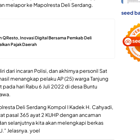
ran melapor ke Mapolresta Deli Serdang.
seed ba
 QResto, Inovasi Digital Bersama Pemkab Deli
lkan Pajak Daerah
i dari incaran Polisi, dan akhirnya personil Sat
rhasil menangkap pelaku AP (25) warga Tanjung
 pada hari Rabu 6 Juli 2022 di desa Buntu
awa.
Polresta Deli Serdang Kompol I Kadek H. Cahyadi,
erat pasal 365 ayat 2 KUHP dengan ancaman
dan selanjutnya kita akan melengkapi berkas
U.” Jelasnya. yoel