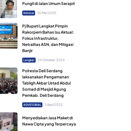
Pungli di Jalan Umum Serapit
30 Mei 2025
Kriminal
Pj Bupati Langkat Pimpin
Rakorpem Bahas Isu Aktual:
Fokus Infrastruktur,
Netralitas ASN, dan Mitigasi
Banjir
24 Oktober 2024
Langkat
Polresta Deli Serdang
laksanakan Pengamanan
Tabligh Akbar Ustad Abdul
Somad di Masjid Agung
Pemkab. Deli Serdang
3 April 2023
ADVETORIAL
Menyediakan Jasa Maket di
Nawa Cipta yang Terpercaya