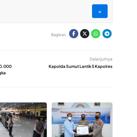
=
Bagikan:
Selanjutnya
10.000
Kapolda Sumut Lantik 5 Kapolres
gka