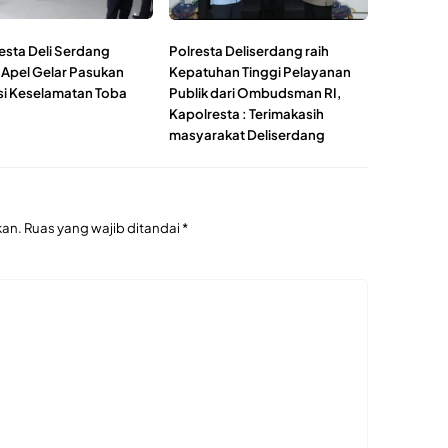
esta Deli Serdang
Polresta Deliserdang raih
 Apel Gelar Pasukan
Kepatuhan Tinggi Pelayanan
i Keselamatan Toba
Publik dari Ombudsman RI,
Kapolresta : Terimakasih
masyarakat Deliserdang
kan.
Ruas yang wajib ditandai
*