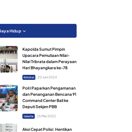
Gaya Hidup
Kapolda Sumut Pimpin
Upacara Pemuliaan Nilai-
Nilai Tribrata dalam Perayaan
Hari Bhayangkara ke-78
20 Juni 2024
Kriminal
Polri Paparkan Pengamanan
dan Penanganan Bencana 91
Command Center Bali ke
Deputi Sekjen PBB
25 Mei 2022
Jakarta
Aksi Cepat Polisi: Hentikan