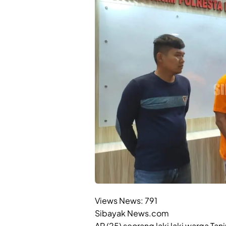
Views News:
791
Sibayak News.com
AP (25) seorang laki laki warga T