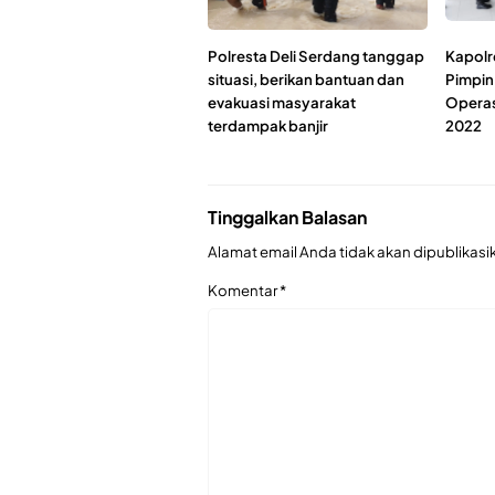
Polresta Deli Serdang tanggap
Kapolr
situasi, berikan bantuan dan
Pimpin
evakuasi masyarakat
Operas
terdampak banjir
2022
Tinggalkan Balasan
Alamat email Anda tidak akan dipublikasi
Komentar
*