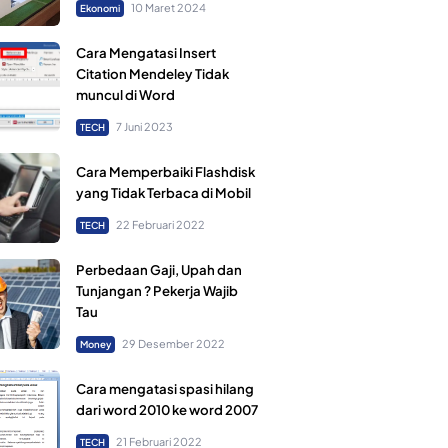
10 Maret 2024
Ekonomi
Cara Mengatasi Insert
Citation Mendeley Tidak
muncul di Word
7 Juni 2023
TECH
Cara Memperbaiki Flashdisk
yang Tidak Terbaca di Mobil
22 Februari 2022
TECH
Perbedaan Gaji, Upah dan
Tunjangan ? Pekerja Wajib
Tau
29 Desember 2022
Money
Cara mengatasi spasi hilang
dari word 2010 ke word 2007
21 Februari 2022
TECH