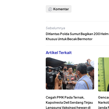
Komentar
Sebelumnya
Ditlantas Polda Sumut Bagikan 200 Helm
Khusus Untuk Becak Bermotor
Artikel Terkait
Cegah PMK Pada Ternak,
Gencar
Kapolresta Deli Serdang Tinjau
Narkob
Langsung Vaksinasi hewan di
Janda 