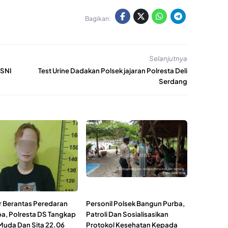
Bagikan:
Selanjutnya
 SNI
Test Urine Dadakan Polsek jajaran Polresta Deli
Serdang
 Berantas Peredaran
Personil Polsek Bangun Purba,
a, Polresta DS Tangkap
Patroli Dan Sosialisasikan
Muda Dan Sita 22.06
Protokol Kesehatan Kepada