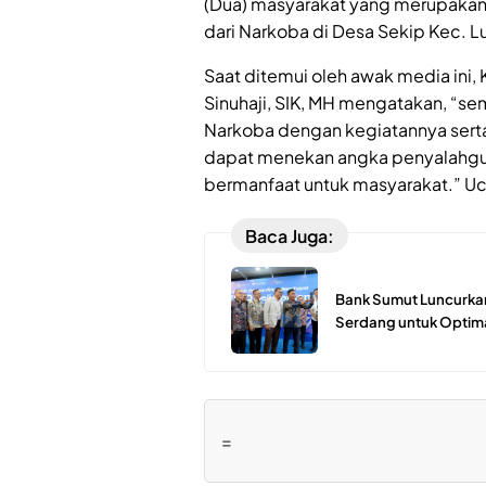
(Dua) masyarakat yang merupakan
dari Narkoba di Desa Sekip Kec. L
Saat ditemui oleh awak media ini,
Sinuhaji, SIK, MH mengatakan, “
Narkoba dengan kegiatannya serta
dapat menekan angka penyalahguna
bermanfaat untuk masyarakat.” Uc
Baca Juga:
Bank Sumut Luncurkan
Serdang untuk Optima
=