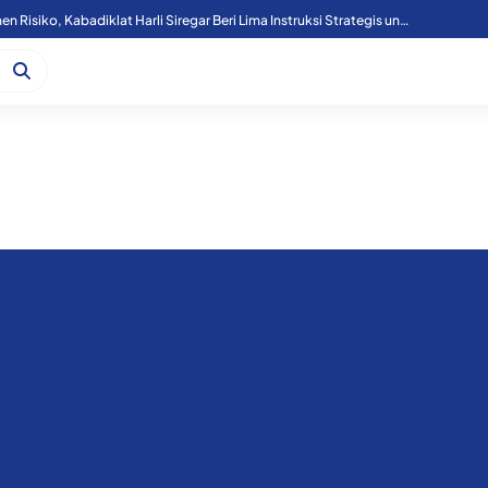
Tutup Diklat Manajemen Risiko, Kabadiklat Harli Siregar Beri Lima Instruksi Strategis untuk Perkuat Tata Kelola Kejaksaan