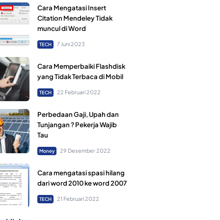
Cara Mengatasi Insert
Citation Mendeley Tidak
muncul di Word
7 Juni 2023
TECH
Cara Memperbaiki Flashdisk
yang Tidak Terbaca di Mobil
22 Februari 2022
TECH
Perbedaan Gaji, Upah dan
Tunjangan ? Pekerja Wajib
Tau
29 Desember 2022
Money
Cara mengatasi spasi hilang
dari word 2010 ke word 2007
21 Februari 2022
TECH