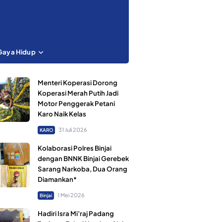
Gaya Hidup
Menteri Koperasi Dorong
Koperasi Merah Putih Jadi
Motor Penggerak Petani
Karo Naik Kelas
31 Juli 2026
KARO
Kolaborasi Polres Binjai
dengan BNNK Binjai Gerebek
Sarang Narkoba, Dua Orang
Diamankan*
1 Mei 2026
Binjai
Hadiri Isra Mi’raj Padang