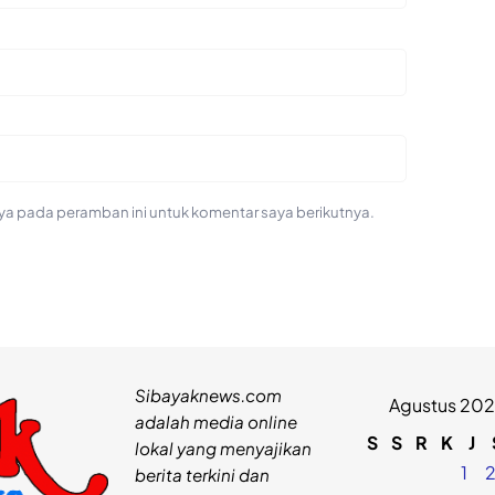
ya pada peramban ini untuk komentar saya berikutnya.
Sibayaknews.com
Agustus 20
adalah media online
S
S
R
K
J
lokal yang menyajikan
1
berita terkini dan