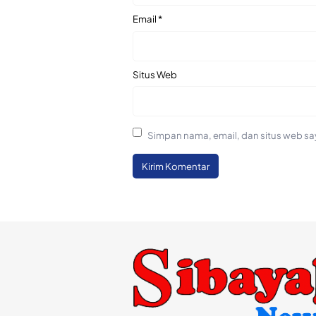
Email
*
Situs Web
Simpan nama, email, dan situs web sa