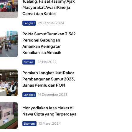
Tualang, Faisal Hasrimy Ajak
Masyarakat Awasi Kinerja
Camat dan Kades
29 Februari 2024
Langkat
Polda Sumut Turunkan 3.562
Personel Gabungan
Amankan Peringatan
Kenaikan Isa Almasih
26 Mei 2022
Kriminal
Pemkab Langkat Ikuti Rakor
Pembangunan Sumut 2023,
Bahas Pemilu dan PON
14 Desember 2023
Langkat
Menyediakan Jasa Maket di
Nawa Cipta yang Terpercaya
10 Maret 2024
Ekonomi