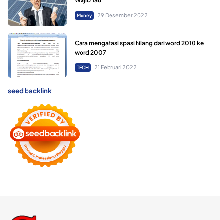
Wajib Tau
29 Desember 2022
Money
Cara mengatasi spasi hilang dari word 2010 ke
word 2007
21 Februari 2022
TECH
seed backlink