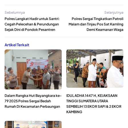
Sebelumnya
Selanjutnya
Polres Langkat Hadir untuk Santri:
Polres Sergai Tingkatkan Patroli
Cegah Pelecehan & Perundungan
Malam dan Tinjau Pos Sat Kamling
Sejak Dini di Pondok Pesantren
Demi Keamanan Waga
Artikel Terkait
Dalam Rangka Hut Bayangkara ke-
IDUL ADHA 1447 H, KEJAKSAAN
79 2025 Polres Sergai Bedah
TINGGI SUMATERA UTARA
Rumah Di Kecamatan Perbaungan
SEMBELIH 13 EKOR SAPI & 2 EKOR
KAMBING