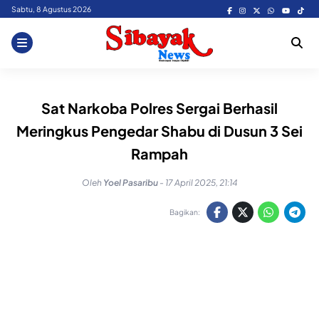
Skip
Sabtu, 8 Agustus 2026
to
content
Sat Narkoba Polres Sergai Berhasil
Meringkus Pengedar Shabu di Dusun 3 Sei
Rampah
Oleh
Yoel Pasaribu
-
17 April 2025, 21:14
Bagikan: