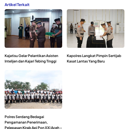
Artikel Terkait
Kajatisu Gelar Pelantikan Asisten
Kapolres Langkat Pimpin Sertijab
Intelijen dan Kajari Tebing Tinggi
Kasat Lantas Yang Baru
Polres Serdang Bedagai
Pengamanan Penerimaan,
Pelepasan Kirab Api Pon XXI Aceh –