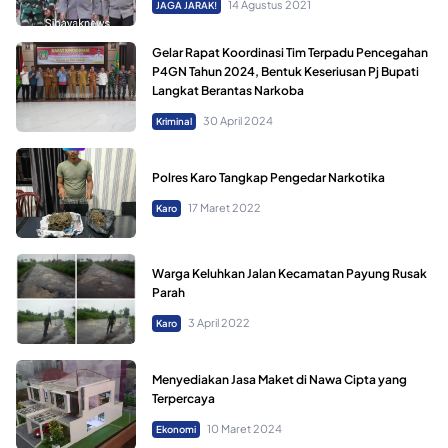
14 Agustus 2021
JAGA JARAK!
Gelar Rapat Koordinasi Tim Terpadu Pencegahan
P4GN Tahun 2024, Bentuk Keseriusan Pj Bupati
Langkat Berantas Narkoba
30 April 2024
Kriminal
Polres Karo Tangkap Pengedar Narkotika
17 Maret 2022
Karo
Warga Keluhkan Jalan Kecamatan Payung Rusak
Parah
3 April 2022
Karo
Menyediakan Jasa Maket di Nawa Cipta yang
Terpercaya
10 Maret 2024
Ekonomi