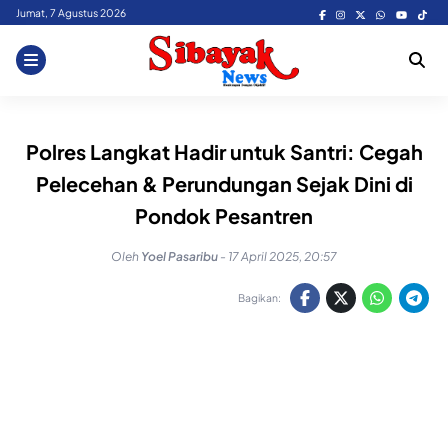
Skip
Jumat, 7 Agustus 2026
to
content
Polres Langkat Hadir untuk Santri: Cegah
Pelecehan & Perundungan Sejak Dini di
Pondok Pesantren
Oleh
Yoel Pasaribu
-
17 April 2025, 20:57
Bagikan: