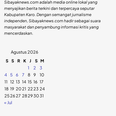
Sibayaknews.com adalah media online lokal yang
menyajikan berita terkini dan terpercaya seputar
Kabupaten Karo. Dengan semangat jurnalisme
independen, Sibayaknews.com hadir sebagai suara
masyarakat dan penyambung informasi kritis yang
mencerdaskan.
Agustus 2026
S
S
R
K
J
S
M
1
2
3
4
5
6
7
8
9
10
11
12
13
14
15
16
17
18
19
20
21
22
23
24
25
26
27
28
29
30
31
« Jul