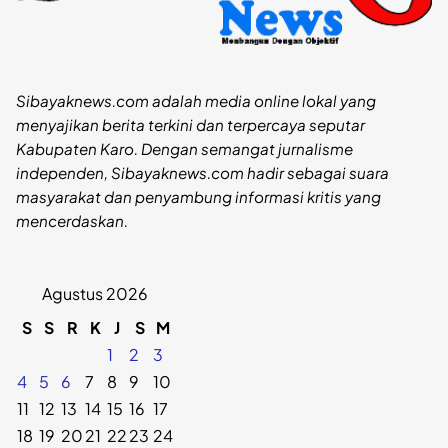
Sibayaknews.com adalah media online lokal yang
menyajikan berita terkini dan terpercaya seputar
Kabupaten Karo. Dengan semangat jurnalisme
independen, Sibayaknews.com hadir sebagai suara
masyarakat dan penyambung informasi kritis yang
mencerdaskan.
Agustus 2026
S
S
R
K
J
S
M
1
2
3
4
5
6
7
8
9
10
11
12
13
14
15
16
17
18
19
20
21
22
23
24