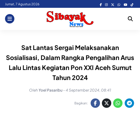
Skip
Jumat, 7 Agustus 2026
to
content
Sat Lantas Sergai Melaksanakan
Sosialisasi, Dalam Rangka Pengalihan Arus
Lalu Lintas Kegiatan Pon XXI Aceh Sumut
Tahun 2024
Oleh
Yoel Pasaribu
-
4 September 2024, 08:41
Bagikan: