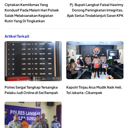
Ciptakan Kamtibmas Yang
Pj. Bupati Langkat Faisal Hasrimy
Kondusif Pada Malam Hari Polsek
Dorong Peningkatan Integritas,
Salak Melaksanakan Kegiatan
Ajak Serius Tindaklanjuti Saran KPK
Rutin Yang Di Tingkatkan
Artikel Terkait
Polres Sergai Tangkap Tersangka
Kapolri Tinjau Arus Mudik Naik Heli,
Pelaku Judi Online di Sei Rampah
Tol Jakarta-Cikampek