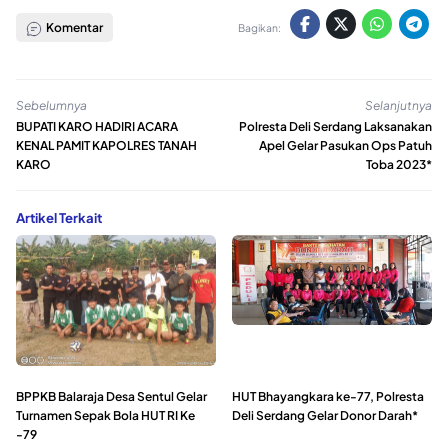
Komentar
Bagikan:
Sebelumnya
Selanjutnya
BUPATI KARO HADIRI ACARA
Polresta Deli Serdang Laksanakan
KENAL PAMIT KAPOLRES TANAH
Apel Gelar Pasukan Ops Patuh
KARO
Toba 2023*
Artikel Terkait
BPPKB Balaraja Desa Sentul Gelar
HUT Bhayangkara ke-77, Polresta
Turnamen Sepak Bola HUT RI Ke
Deli Serdang Gelar Donor Darah*
-79