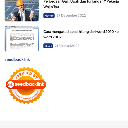
Perbedaan Gaji, Upah dan Tunjangan ? Pekerja
Wajib Tau
29 Desember 2022
Money
Cara mengatasi spasi hilang dari word 2010 ke
word 2007
21 Februari 2022
TECH
seed backlink