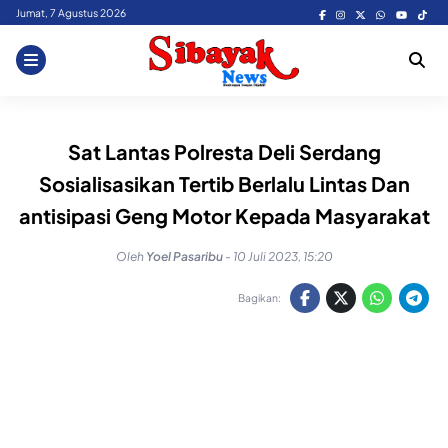
Skip
Jumat, 7 Agustus 2026
to
content
Sat Lantas Polresta Deli Serdang
Sosialisasikan Tertib Berlalu Lintas Dan
antisipasi Geng Motor Kepada Masyarakat
Oleh
Yoel Pasaribu
-
10 Juli 2023, 15:20
Bagikan: