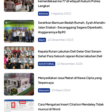
kemerdekaan ke 77 di wilayah hukum Polres
Langkat
3 Agustus 2022
Kriminal
Serahkan Bantuan Bedah Rumah, Syah Afandin:
Jalan Stabat-Secanggang Segera Diperbaiki,
Anggarannya Rp90
22 Desember 2023
Alam
Kepala Rutan Labuhan Deli Gelar Giat Senam
Sehat Para Seluruh Jajaran Rutan labuhan Deli
22 November 2025
ADVETORIAL
Menyediakan Jasa Maket di Nawa Cipta yang
Terpercaya
10 Maret 2024
Ekonomi
Cara Mengatasi Insert Citation Mendeley Tidak
muncul di Word