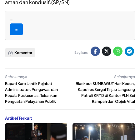
aman dan kondusif.(SP/SN)
=
=
Komentar
Bagikan:
Sebelumnya
Selanjutnya
Bupati Karo Lantik Pejabat
Blackout SUMBAGUT Hari Kedua,
Administrator, Pengawas dan
Kapolres Sergai Tinjau Langsung
Kepala Puskesmas, Tekankan
Patroli KRYD di Kantor PLN Sei
Penguatan Pelayanan Publik
Rampah dan Objek Vital
Artikel Terkait