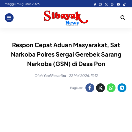
Skip
Minggu, 9 Agustus 2026
to
content
Respon Cepat Aduan Masyarakat, Sat
Narkoba Polres Sergai Gerebek Sarang
Narkoba (GSN) di Desa Pon
Oleh
Yoel Pasaribu
-
22 Mei 2026, 13:12
Bagikan: