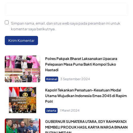
Simpan nama, email, dan situs web saya pada peramban ini untuk
komentar saya berikutnya.
Polres Pakpak Bharat Laksanakan Upacara
Pelepasan Masa Purna Bakti Kompol Suko
Hastadi
3 September 2024
Kriminal
Kapolri Tekankan Persatuan-Kesatuan Modal
Utama Wujudkan Indonesia Emas 2045 di Rapim
Polri
1 Maret 2024
Jakarta
GUBERNUR SUMATERA UTARA, EDY RAHMAYADI
MEMBELI PRODUK HASIL KARYA WARGA BINAAN
RUTAN I MEDAN