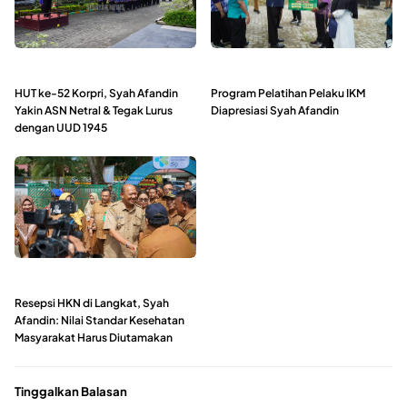
HUT ke-52 Korpri, Syah Afandin
Program Pelatihan Pelaku IKM
Yakin ASN Netral & Tegak Lurus
Diapresiasi Syah Afandin
dengan UUD 1945
Resepsi HKN di Langkat, Syah
Afandin: Nilai Standar Kesehatan
Masyarakat Harus Diutamakan
Tinggalkan Balasan