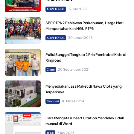
19 Juni 2023
ADVETORIAL
SPP PTPN2 Pahlawan Perkebunan, Harga Mati
Mempertahankan HGU PTPN
30 Januari 2023
ADVETORIAL
Polisi Sunggal Tangkap 2 Pria Pembobol Kafe di
Ringroad
20 September 2021
Crime
Menyediakan Jasa Maket di Nawa Cipta yang
Terpercaya
10 Maret 2024
Ekonomi
Cara Mengatasi Insert Citation Mendeley Tidak
muncul di Word
7 Juni 2023
TECH