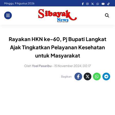
Skip
Minggu, 9 Agustus 2026
to
content
Rayakan HKN ke-60, Pj Bupati Langkat
Ajak Tingkatkan Pelayanan Kesehatan
untuk Masyarakat
Oleh
Yoel Pasaribu
-
15 November 2024, 00:17
Bagikan: