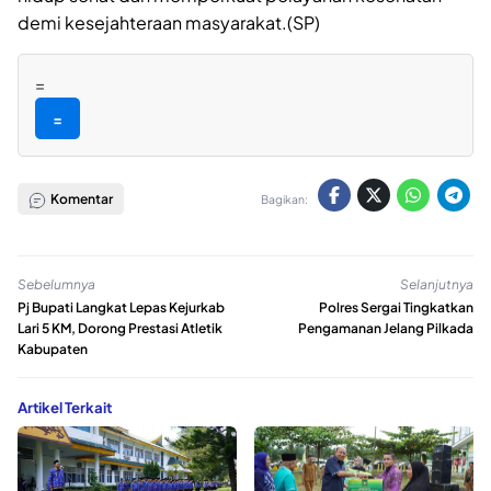
demi kesejahteraan masyarakat.(SP)
=
=
Komentar
Bagikan:
Sebelumnya
Selanjutnya
Pj Bupati Langkat Lepas Kejurkab
Polres Sergai Tingkatkan
Lari 5 KM, Dorong Prestasi Atletik
Pengamanan Jelang Pilkada
Kabupaten
Artikel Terkait