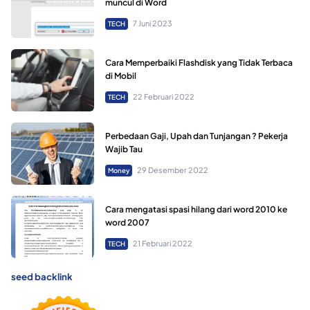
muncul di Word
7 Juni 2023
TECH
Cara Memperbaiki Flashdisk yang Tidak Terbaca
di Mobil
22 Februari 2022
TECH
Perbedaan Gaji, Upah dan Tunjangan ? Pekerja
Wajib Tau
29 Desember 2022
Money
Cara mengatasi spasi hilang dari word 2010 ke
word 2007
21 Februari 2022
TECH
seed backlink