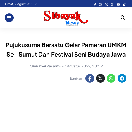
Skip
Jumat, 7 Agustus 2026
to
content
Pujukusuma Bersatu Gelar Pameran UMKM
Se- Sumut Dan Festival Seni Budaya Jawa
Oleh
Yoel Pasaribu
-
7 Agustus 2022, 00:09
Bagikan: