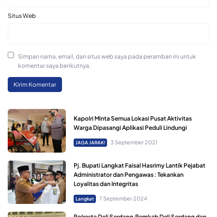
Situs Web
Simpan nama, email, dan situs web saya pada peramban ini untuk
komentar saya berikutnya.
Kapolri Minta Semua Lokasi Pusat Aktivitas
Warga Dipasangi Aplikasi Peduli Lindungi
3 September 2021
JAGA JARAK!
Pj. Bupati Langkat Faisal Hasrimy Lantik Pejabat
Administrator dan Pengawas : Tekankan
Loyalitas dan Integritas
7 September 2024
Langkat
Polresta Deli Serdang,Pemkab Deli Serdang dan