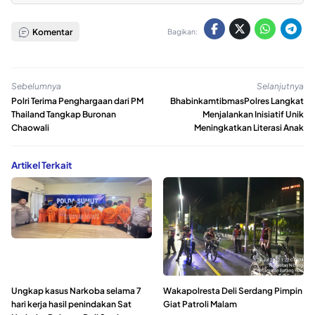
Komentar
Bagikan:
Sebelumnya
Selanjutnya
Polri Terima Penghargaan dari PM
BhabinkamtibmasPolres Langkat
Thailand Tangkap Buronan
Menjalankan Inisiatif Unik
Chaowali
Meningkatkan Literasi Anak
Artikel Terkait
Ungkap kasus Narkoba selama 7
Wakapolresta Deli Serdang Pimpin
hari kerja hasil penindakan Sat
Giat Patroli Malam