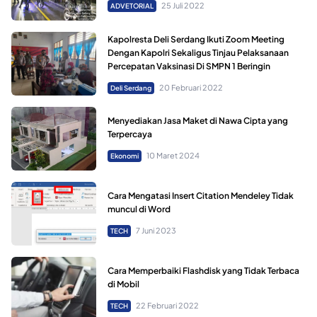
25 Juli 2022
ADVETORIAL
Kapolresta Deli Serdang Ikuti Zoom Meeting
Dengan Kapolri Sekaligus Tinjau Pelaksanaan
Percepatan Vaksinasi Di SMPN 1 Beringin
20 Februari 2022
Deli Serdang
Menyediakan Jasa Maket di Nawa Cipta yang
Terpercaya
10 Maret 2024
Ekonomi
Cara Mengatasi Insert Citation Mendeley Tidak
muncul di Word
7 Juni 2023
TECH
Cara Memperbaiki Flashdisk yang Tidak Terbaca
di Mobil
22 Februari 2022
TECH