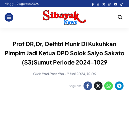
Skip
Minggu, 9 Agustus 2026
to
content
Prof DR,Dr, Delfitri Munir Di Kukuhkan
Pimpim Jadi Ketua DPD Solok Saiyo Sakato
(S3)Sumut Periode 2024-1029
Oleh
Yoel Pasaribu
-
9 Juni 2024, 10:06
Bagikan: