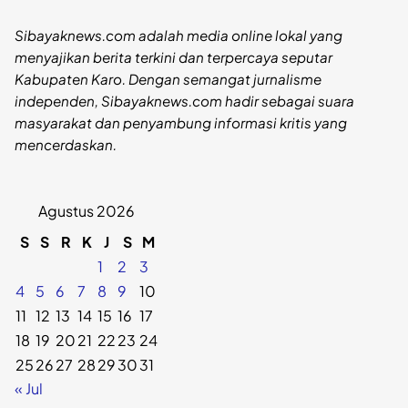
Sibayaknews.com adalah media online lokal yang
menyajikan berita terkini dan terpercaya seputar
Kabupaten Karo. Dengan semangat jurnalisme
independen, Sibayaknews.com hadir sebagai suara
masyarakat dan penyambung informasi kritis yang
mencerdaskan.
Agustus 2026
S
S
R
K
J
S
M
1
2
3
4
5
6
7
8
9
10
11
12
13
14
15
16
17
18
19
20
21
22
23
24
25
26
27
28
29
30
31
« Jul