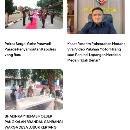
Polres Sergai Gelar Parawell
Kasat Reskrim Polrestabes Medan :
Parade Penyambutan Kapolres
Viral Video Puluhan Motor Hilang
vang Baru
saat Parkir di Lapangan Merdeka
Medan Tidak Benar*
BHABINKAMTIBMAS POLSEK
PANGKALAN BRANDAN SAMBANGI
WARGA DESA LUBUK KERTANG