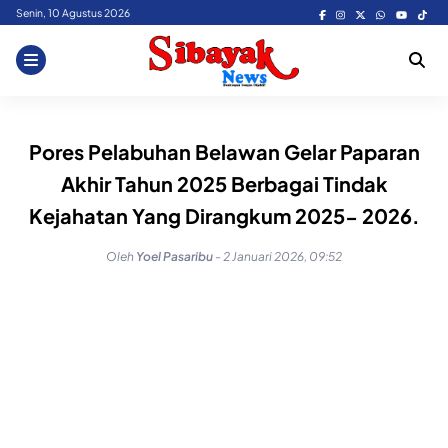
Skip
Senin, 10 Agustus 2026
to
content
Pores Pelabuhan Belawan Gelar Paparan
Akhir Tahun 2025 Berbagai Tindak
Kejahatan Yang Dirangkum 2025- 2026.
Oleh
Yoel Pasaribu
-
2 Januari 2026, 09:52