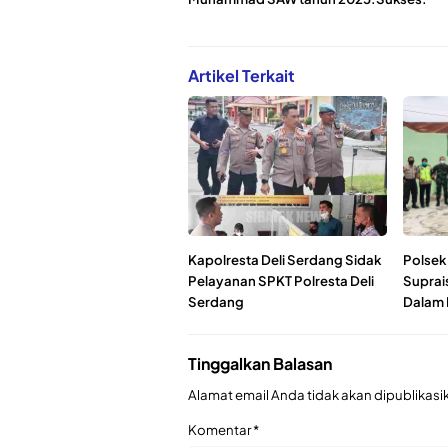
Artikel Terkait
Kapolresta Deli Serdang Sidak
Polsek
Pelayanan SPKT Polresta Deli
Suprai
Serdang
Dalam 
Tinggalkan Balasan
Alamat email Anda tidak akan dipublikasi
Komentar
*