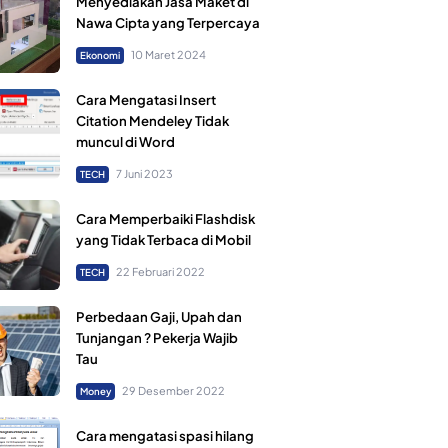
Menyediakan Jasa Maket di
Nawa Cipta yang Terpercaya
10 Maret 2024
Ekonomi
Cara Mengatasi Insert
Citation Mendeley Tidak
muncul di Word
7 Juni 2023
TECH
Cara Memperbaiki Flashdisk
yang Tidak Terbaca di Mobil
22 Februari 2022
TECH
Perbedaan Gaji, Upah dan
Tunjangan ? Pekerja Wajib
Tau
29 Desember 2022
Money
Cara mengatasi spasi hilang