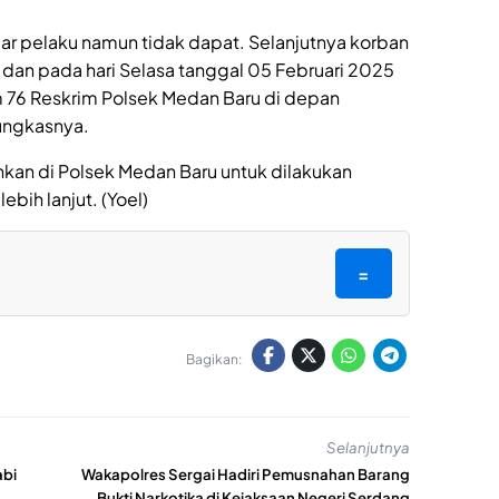
r pelaku namun tidak dapat. Selanjutnya korban
dan pada hari Selasa tanggal 05 Februari 2025
m 76 Reskrim Polsek Medan Baru di depan
ungkasnya.
ankan di Polsek Medan Baru untuk dilakukan
ih lanjut. (Yoel)
=
Bagikan:
Selanjutnya
abi
Wakapolres Sergai Hadiri Pemusnahan Barang
Bukti Narkotika di Kejaksaan Negeri Serdang