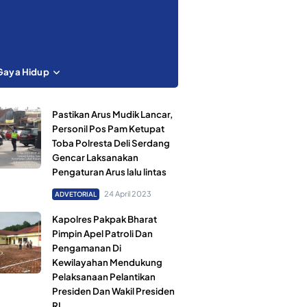
Gaya Hidup
Pastikan Arus Mudik Lancar,
Personil Pos Pam Ketupat
Toba Polresta Deli Serdang
Gencar Laksanakan
Pengaturan Arus lalu lintas
24 April 2023
ADVETORIAL
Kapolres Pakpak Bharat
Pimpin Apel Patroli Dan
Pengamanan Di
Kewilayahan Mendukung
Pelaksanaan Pelantikan
Presiden Dan Wakil Presiden
RI.