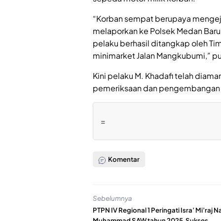
“Korban sempat berupaya mengeja
melaporkan ke Polsek Medan Baru 
pelaku berhasil ditangkap oleh Ti
minimarket Jalan Mangkubumi,” p
Kini pelaku M. Khadafi telah diam
pemeriksaan dan pengembangan leb
=
Komentar
Sebelumnya
PTPN IV Regional 1 Peringati Isra’ Mi’raj N
Muhammad SAW tahun 2025.Sukses.