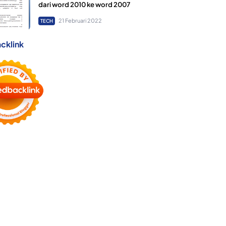
dari word 2010 ke word 2007
21 Februari 2022
TECH
cklink