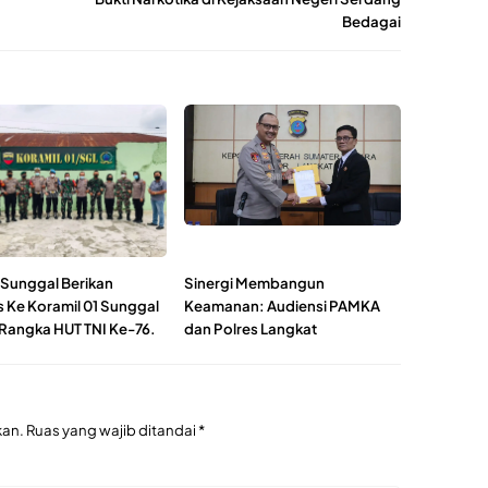
Bedagai
 Sunggal Berikan
Sinergi Membangun
s Ke Koramil 01 Sunggal
Keamanan: Audiensi PAMKA
Rangka HUT TNI Ke-76.
dan Polres Langkat
kan.
Ruas yang wajib ditandai
*