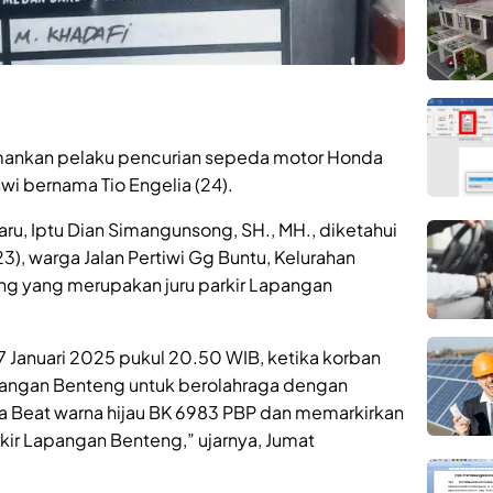
mankan pelaku pencurian sepeda motor Honda
wi bernama Tio Engelia (24).
aru, Iptu Dian Simangunsong, SH., MH., diketahui
23), warga Jalan Pertiwi Gg Buntu, Kelurahan
g yang merupakan juru parkir Lapangan
27 Januari 2025 pukul 20.50 WIB, ketika korban
angan Benteng untuk berolahraga dengan
Beat warna hijau BK 6983 PBP dan memarkirkan
rkir Lapangan Benteng,” ujarnya, Jumat