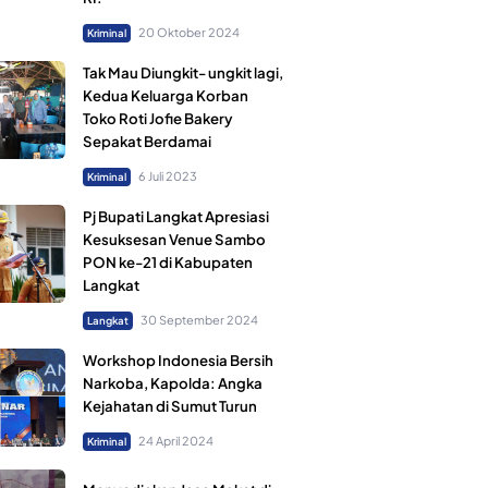
20 Oktober 2024
Kriminal
Tak Mau Diungkit- ungkit lagi,
Kedua Keluarga Korban
Toko Roti Jofie Bakery
Sepakat Berdamai
6 Juli 2023
Kriminal
Pj Bupati Langkat Apresiasi
Kesuksesan Venue Sambo
PON ke-21 di Kabupaten
Langkat
30 September 2024
Langkat
Workshop Indonesia Bersih
Narkoba, Kapolda: Angka
Kejahatan di Sumut Turun
24 April 2024
Kriminal