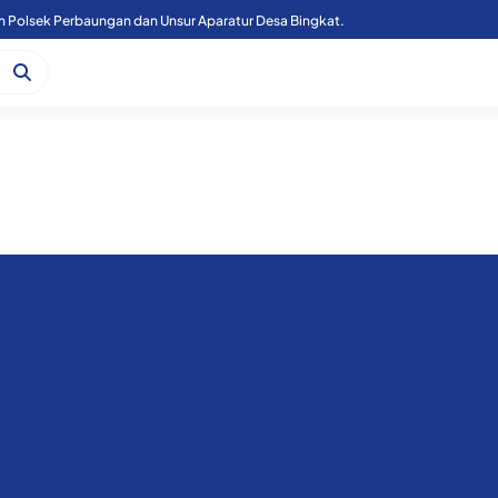
Kapoolres Sergai Bersama Forkopimda Sergai Tinjau Fasilitas Sekolah Rakyat, di Kecamatan Firdaus.