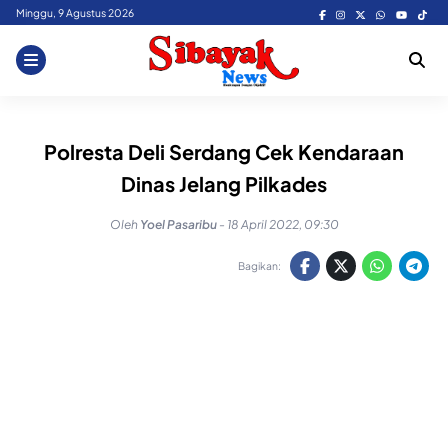
Skip
Minggu, 9 Agustus 2026
to
content
Polresta Deli Serdang Cek Kendaraan
Dinas Jelang Pilkades
Oleh
Yoel Pasaribu
-
18 April 2022, 09:30
Bagikan: