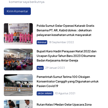
komentar saya berikutnya.
Polda Sumut Gelar Operasi Katarak Gratis
Bersama PT. AR, Kabid dokes : dekatkan
pelayanan kesehatan untuk masyarakat
18 September 2022
Kriminal
Bupati Karo Hadiri Perayaan Natal 2022 dan
Ucapan Syukur Tahun Baru 2023 Oikumene
Badan Kerjasama Antar Gereja
29 Januari 2023
Karo
Pemerintah Sumut Terima 100 Oksigen
Konsentrator Canggih yang Digunakan untuk
Pasien Covid 19
10 Agustus 2021
JAGA JARAK!
Rutan Kelas I Medan Gelar Upacara Zona