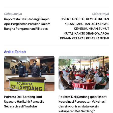
Sebelumnya
Selanjutnya
Kapolresta Deli Serdang Pimpin
OVER KAPASITAS KEMBALI RUTAN
Apel Pergeseran Pasukan Dalam
KELAS I LABUHAN DELI KANWIL
Rangka Pengamanan Pilkades
KEMENKUMHAM SUMUT
MUTASIKAN 30 0RANG WARGA
BINAAN KE LAPAS KELAS IIA BINJAI
Artikel Terkait
Polresta Deli Serdang Ikuti
Polresta Deli Serdang gelar Rapat
Upacara Hari Lahir Pancasila
koordinasi Percepatan Vaksinasi
Secara Live di YouTube
dan sinkronisasi data vaksin
kabupaten Deli Serdang”