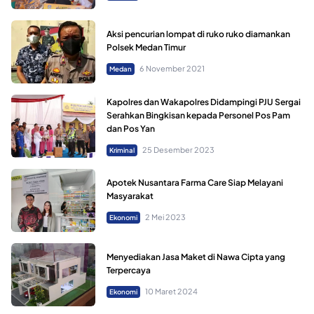
Aksi pencurian lompat di ruko ruko diamankan
Polsek Medan Timur
6 November 2021
Medan
Kapolres dan Wakapolres Didampingi PJU Sergai
Serahkan Bingkisan kepada Personel Pos Pam
dan Pos Yan
25 Desember 2023
Kriminal
Apotek Nusantara Farma Care Siap Melayani
Masyarakat
2 Mei 2023
Ekonomi
Menyediakan Jasa Maket di Nawa Cipta yang
Terpercaya
10 Maret 2024
Ekonomi