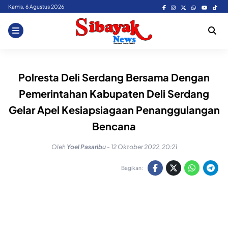
Skip
Kamis, 6 Agustus 2026
to
content
Polresta Deli Serdang Bersama Dengan
Pemerintahan Kabupaten Deli Serdang
Gelar Apel Kesiapsiagaan Penanggulangan
Bencana
Oleh
Yoel Pasaribu
-
12 Oktober 2022, 20:21
Bagikan: