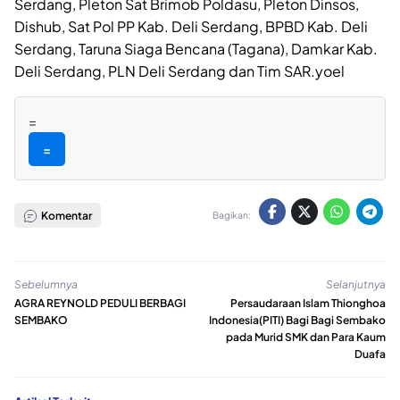
Serdang, Pleton Sat Brimob Poldasu, Pleton Dinsos,
Dishub, Sat Pol PP Kab. Deli Serdang, BPBD Kab. Deli
Serdang, Taruna Siaga Bencana (Tagana), Damkar Kab.
Deli Serdang, PLN Deli Serdang dan Tim SAR.yoel
=
=
Komentar
Bagikan:
Sebelumnya
Selanjutnya
AGRA REYNOLD PEDULI BERBAGI
Persaudaraan Islam Thionghoa
SEMBAKO
Indonesia(PITI) Bagi Bagi Sembako
pada Murid SMK dan Para Kaum
Duafa