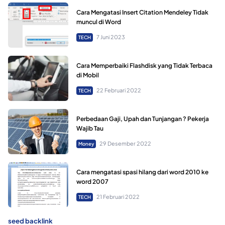
Cara Mengatasi Insert Citation Mendeley Tidak
muncul di Word
7 Juni 2023
TECH
Cara Memperbaiki Flashdisk yang Tidak Terbaca
di Mobil
22 Februari 2022
TECH
Perbedaan Gaji, Upah dan Tunjangan ? Pekerja
Wajib Tau
29 Desember 2022
Money
Cara mengatasi spasi hilang dari word 2010 ke
word 2007
21 Februari 2022
TECH
seed backlink