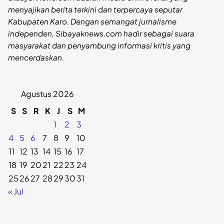
menyajikan berita terkini dan terpercaya seputar
Kabupaten Karo. Dengan semangat jurnalisme
independen, Sibayaknews.com hadir sebagai suara
masyarakat dan penyambung informasi kritis yang
mencerdaskan.
Agustus 2026
S
S
R
K
J
S
M
1
2
3
4
5
6
7
8
9
10
11
12
13
14
15
16
17
18
19
20
21
22
23
24
25
26
27
28
29
30
31
« Jul