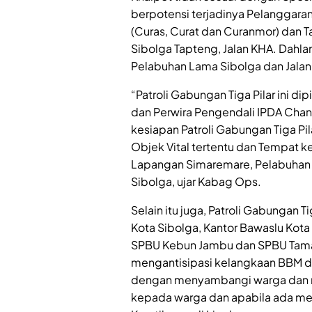
berpotensi terjadinya Pelanggaran
(Curas, Curat dan Curanmor) dan Ta
Sibolga Tapteng, Jalan KHA. Dahlan
Pelabuhan Lama Sibolga dan Jalan 
“Patroli Gabungan Tiga Pilar ini d
dan Perwira Pengendali IPDA Chan
kesiapan Patroli Gabungan Tiga P
Objek Vital tertentu dan Tempat k
Lapangan Simaremare, Pelabuhan 
Sibolga, ujar Kabag Ops.
Selain itu juga, Patroli Gabungan T
Kota Sibolga, Kantor Bawaslu Kota
SPBU Kebun Jambu dan SPBU Taman
mengantisipasi kelangkaan BBM da
dengan menyambangi warga dan
kepada warga dan apabila ada m