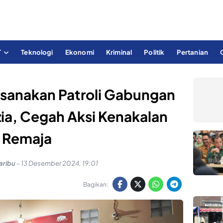
T
Teknologi
Ekonomi
Kriminal
Politik
Pertanian
ksanakan Patroli Gabungan
azia, Cegah Aksi Kenakalan
Remaja
aribu
-
13 Desember 2024, 19:01
Bagikan: