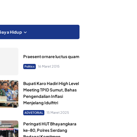
Gaya Hidup
Praesent ornare luctus quam
16 Maret 2015
Politics
Bupati Karo Hadiri High Level
Meeting TPID Sumut, Bahas
Pengendalian Inflasi
Menjelang Idulfitri
15 Maret 2025
ADVETORIAL
Peringati HUT Bhayangkara
ke-80, Polres Serdang
Bedagai Komitmen