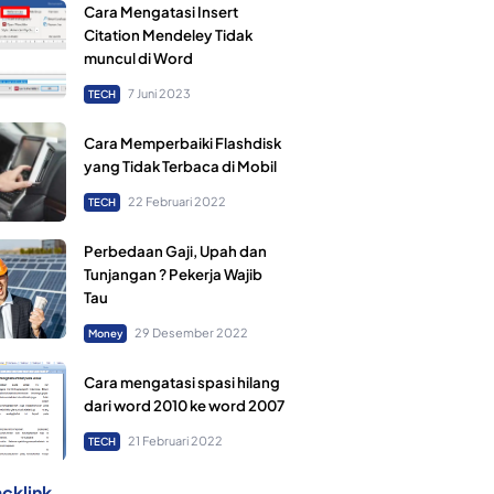
Cara Mengatasi Insert
Citation Mendeley Tidak
muncul di Word
7 Juni 2023
TECH
Cara Memperbaiki Flashdisk
yang Tidak Terbaca di Mobil
22 Februari 2022
TECH
Perbedaan Gaji, Upah dan
Tunjangan ? Pekerja Wajib
Tau
29 Desember 2022
Money
Cara mengatasi spasi hilang
dari word 2010 ke word 2007
21 Februari 2022
TECH
cklink