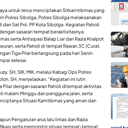
aya untuk terus menciptakan Sitkamtibmas yang
um Polres Sibolga, Polres Sibolga melaksanakan
NI dan Sat Pol. PP Kota Sibolga. Kegiatan Patroli
 dengan sasaran tempat beraktivitasnya
s serta Antisipasi Balap Liar dan Razia Knalpot
awuran, serta Patroli di tempat Rawan 3C (Curat,
ngan Tiga Pilar berlangsung pada hari Senin
mpai selesai.
y, SH, SIK, MIK, melalui Kabag Ops Polres
on, SH, menjelaskan, “Kegiatan ini rutin
 Pilar dengan sasaran Patroli ditempat aktivitas
i malam Minggu dan pengguna jalan, serta
terciptanya Situasi Kamtibmas yang aman dan
un Pengaturan arus lalu lintas dan Razia
fikasi serta memonitor situasi tempat-tempat
seed ba