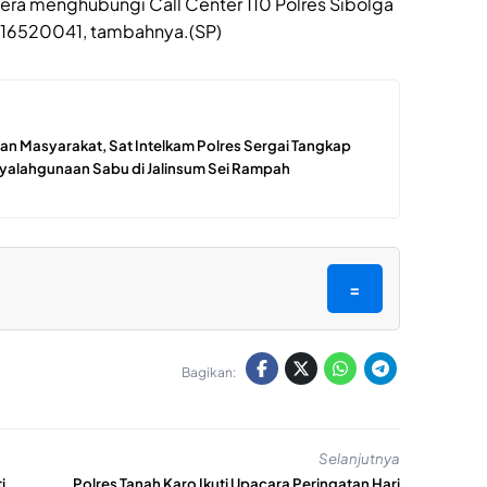
ra menghubungi Call Center 110 Polres Sibolga
8116520041, tambahnya.(SP)
n Masyarakat, Sat Intelkam Polres Sergai Tangkap
yalahgunaan Sabu di Jalinsum Sei Rampah
=
Bagikan:
Selanjutnya
i
Polres Tanah Karo Ikuti Upacara Peringatan Hari