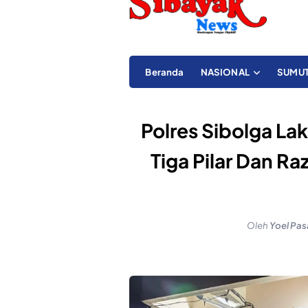
Beranda
NASIONAL
SUMU
Polres Sibolga La
Tiga Pilar Dan R
Oleh
Yoel Pas