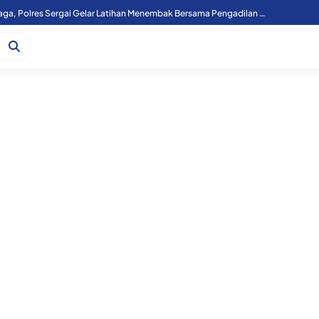
Atasi Laka Kereta Api, Lintasan Sebidang KM 36+000 Perbaungan Akan Ditutup Permanen