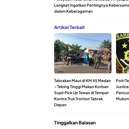
Langkat Ingatkan Pentingnya Kebersam
dalam Keberagaman
Artikel Terkait
Tabrakan Maut di KM 45 Medan
Polri T
– Tebing Tinggi Makan Korban
Justic
Supir Pick Up Tewas di Tempat
Pencuri
Kontra Truk Tronton Tabrak
Mukom
Depan
Tinggalkan Balasan