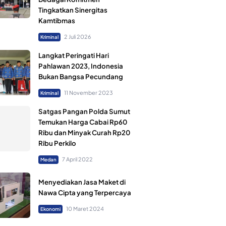
Tingkatkan Sinergitas
Kamtibmas
2 Juli 2026
Kriminal
Langkat Peringati Hari
Pahlawan 2023, Indonesia
Bukan Bangsa Pecundang
11 November 2023
Kriminal
Satgas Pangan Polda Sumut
Temukan Harga Cabai Rp60
Ribu dan Minyak Curah Rp20
Ribu Perkilo
7 April 2022
Medan
Menyediakan Jasa Maket di
Nawa Cipta yang Terpercaya
10 Maret 2024
Ekonomi