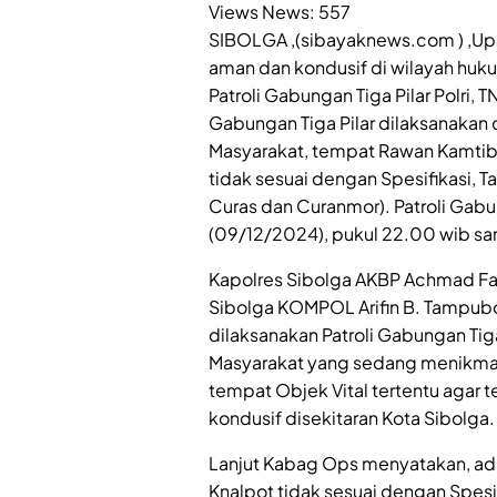
Views News:
557
SIBOLGA ,(sibayaknews.com ) ,Up
aman dan kondusif di wilayah huk
Patroli Gabungan Tiga Pilar Polri, T
Gabungan Tiga Pilar dilaksanakan
Masyarakat, tempat Rawan Kamtibma
tidak sesuai dengan Spesifikasi, T
Curas dan Curanmor). Patroli Gabu
(09/12/2024), pukul 22.00 wib sa
Kapolres Sibolga AKBP Achmad Fauz
Sibolga KOMPOL Arifin B. Tampubol
dilaksanakan Patroli Gabungan Tiga
Masyarakat yang sedang menikmat
tempat Objek Vital tertentu agar 
kondusif disekitaran Kota Sibolga.
Lanjut Kabag Ops menyatakan, adap
Knalpot tidak sesuai dengan Spesi