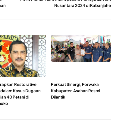
aan
Nusantara 2024 di Kabanjahe
erapkan Restorative
Perkuat Sinergi, Forwaka
e dalam Kasus Dugaan
Kabupaten Asahan Resmi
an 40 Petani di
Dilantik
uko