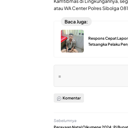
Kamtibmas di Lingkungannya, sege
atau WA Center Polres Sibolga 0
Baca Juga:
Respons Cepat Lapora
Tetsangka Pelaku Pen
=
Komentar
Sebelumnya
Perayaan Natal Oikumene 2024: Pj Bupat