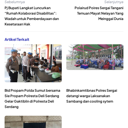
Sebelumnya
Selanjutnya
Pj Bupati Langkat Luncurkan
Polairud Poires Sergai Tangani
“Rumah Kolaborasi Disabilitas”:
Temuan Mayat Nelayan Yang
Wadah untuk Pemberdayaan dan
Meinggal Dunia
Kesetaraan Hak
Artikel Terkait
Bid Propam Polda Sumut bersama
Bhabinkamtibnas Polres Sergai
Sie Propam Polresta Deli Serdang
datangi warga Laksanakan
Gelar Gaktiblin di Polresta Deli
Sambang dan cooling sytem
Serdang