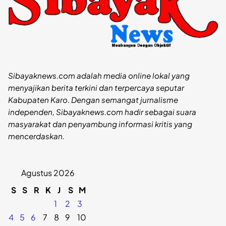
Sibayaknews.com adalah media online lokal yang
menyajikan berita terkini dan terpercaya seputar
Kabupaten Karo. Dengan semangat jurnalisme
independen, Sibayaknews.com hadir sebagai suara
masyarakat dan penyambung informasi kritis yang
mencerdaskan.
Agustus 2026
S
S
R
K
J
S
M
1
2
3
4
5
6
7
8
9
10