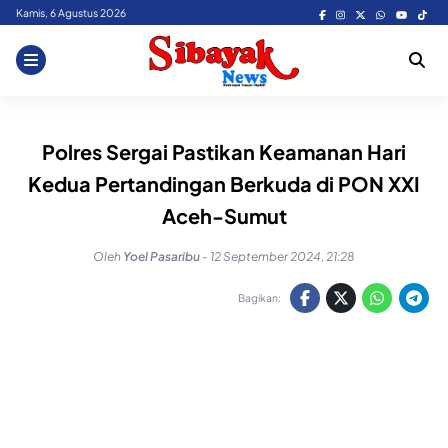
Skip
Kamis, 6 Agustus 2026
to
content
Polres Sergai Pastikan Keamanan Hari
Kedua Pertandingan Berkuda di PON XXI
Aceh-Sumut
Oleh
Yoel Pasaribu
-
12 September 2024, 21:28
Bagikan: