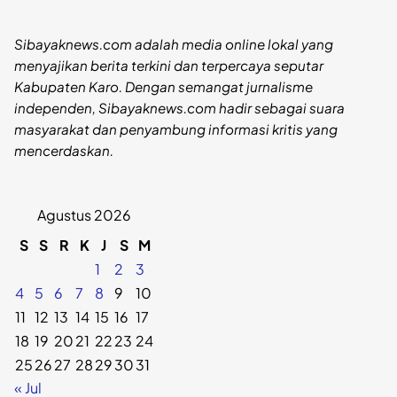
Sibayaknews.com adalah media online lokal yang
menyajikan berita terkini dan terpercaya seputar
Kabupaten Karo. Dengan semangat jurnalisme
independen, Sibayaknews.com hadir sebagai suara
masyarakat dan penyambung informasi kritis yang
mencerdaskan.
Agustus 2026
S
S
R
K
J
S
M
1
2
3
4
5
6
7
8
9
10
11
12
13
14
15
16
17
18
19
20
21
22
23
24
25
26
27
28
29
30
31
« Jul