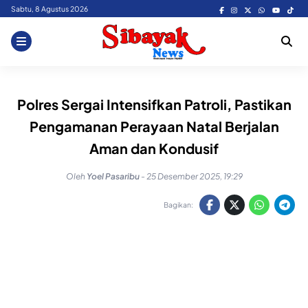
Skip
Sabtu, 8 Agustus 2026
to
content
Polres Sergai Intensifkan Patroli, Pastikan
Pengamanan Perayaan Natal Berjalan
Aman dan Kondusif
Oleh
Yoel Pasaribu
-
25 Desember 2025, 19:29
Bagikan: