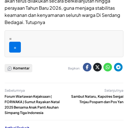
akan terus dilakukan secara berkelanjutan hingga
perayaan Tahun Baru 2026, guna menjaga stabilitas
keamanan dan kenyamanan seluruh warga Di Serdang
Bedagai. Tutupnya
=
=
Komentar
Bagikan:
Sebelumnya
Selanjutnya
‎Forum Wartawan Kejaksaan (
Sambut Nataru, Kapolres Sergai
FORWAKA ) Sumut Rayakan Natal
Tinjau Pospam dan Pos Yan
2025 Bersama Anak Panti Asuhan
Simpang Tiga Indonesia
Artikel Terkait