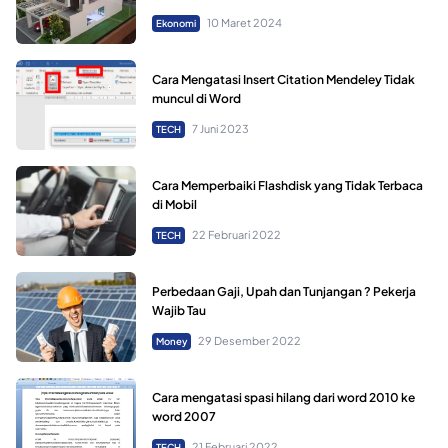
10 Maret 2024
Ekonomi
Cara Mengatasi Insert Citation Mendeley Tidak
muncul di Word
7 Juni 2023
TECH
Cara Memperbaiki Flashdisk yang Tidak Terbaca
di Mobil
22 Februari 2022
TECH
Perbedaan Gaji, Upah dan Tunjangan ? Pekerja
Wajib Tau
29 Desember 2022
Money
Cara mengatasi spasi hilang dari word 2010 ke
word 2007
21 Februari 2022
TECH