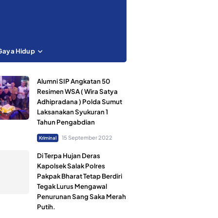
Gaya Hidup
Alumni SIP Angkatan 50
Resimen WSA ( Wira Satya
Adhipradana ) Polda Sumut
Laksanakan Syukuran 1
Tahun Pengabdian
15 September 2022
Kriminal
Di Terpa Hujan Deras
Kapolsek Salak Polres
Pakpak Bharat Tetap Berdiri
Tegak Lurus Mengawal
Penurunan Sang Saka Merah
Putih.