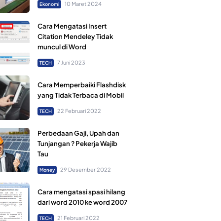
10 Maret 2024
Ekonomi
Cara Mengatasi Insert
Citation Mendeley Tidak
muncul di Word
7 Juni 2023
TECH
Cara Memperbaiki Flashdisk
yang Tidak Terbaca di Mobil
22 Februari 2022
TECH
Perbedaan Gaji, Upah dan
Tunjangan ? Pekerja Wajib
Tau
29 Desember 2022
Money
Cara mengatasi spasi hilang
dari word 2010 ke word 2007
21 Februari 2022
TECH