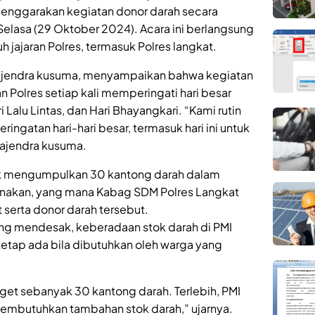
elenggarakan kegiatan donor darah secara
elasa (29 Oktober 2024). Acara ini berlangsung
uh jajaran Polres, termasuk Polres langkat.
Rajendra kusuma, menyampaikan bahwa kegiatan
ran Polres setiap kali memperingati hari besar
i Lalu Lintas, dan Hari Bhayangkari. “Kami rutin
ngatan hari-hari besar, termasuk hari ini untuk
Rajendra kusuma.
uk mengumpulkan 30 kantong darah dalam
anakan, yang mana Kabag SDM Polres Langkat
erta donor darah tersebut.
ang mendesak, keberadaan stok darah di PMI
tetap ada bila dibutuhkan oleh warga yang
get sebanyak 30 kantong darah. Terlebih, PMI
embutuhkan tambahan stok darah,” ujarnya.