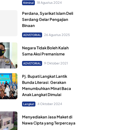
18 Agustus 2024
Kriminal
Perdana, Syarikat Islam Deli
Serdang Gelar Pengajian
Binaan
26 Agustus 2025
ADVETORIAL
Negara Tidak Boleh Kalah
Sama Aksi Premanisme
9 Oktober 2021
ADVETORIAL
Pj. Bupati Langkat Lantik
Bunda Literasi: Gerakan
Menumbuhkan Minat Baca
Anak Langkat Dimulai
4 Oktober 2024
Langkat
Menyediakan Jasa Maket di
Nawa Cipta yang Terpercaya