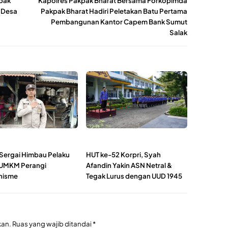
pak
Kapolres Pakpak Bharat Bersama Forkopimda
 Desa
Pakpak Bharat Hadiri Peletakan Batu Pertama
Pembangunan Kantor Capem Bank Sumut
Salak
 Sergai Himbau Pelaku
HUT ke-52 Korpri, Syah
UMKM Perangi
Afandin Yakin ASN Netral &
nisme
Tegak Lurus dengan UUD 1945
kan.
Ruas yang wajib ditandai
*