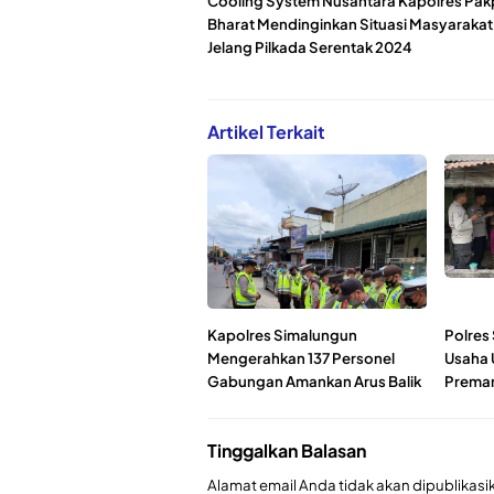
Cooling System Nusantara Kapolres Pak
Bharat Mendinginkan Situasi Masyarakat
Jelang Pilkada Serentak 2024
Artikel Terkait
Kapolres Simalungun
Polres
Mengerahkan 137 Personel
Usaha 
Gabungan Amankan Arus Balik
Prema
Tinggalkan Balasan
Alamat email Anda tidak akan dipublikasi