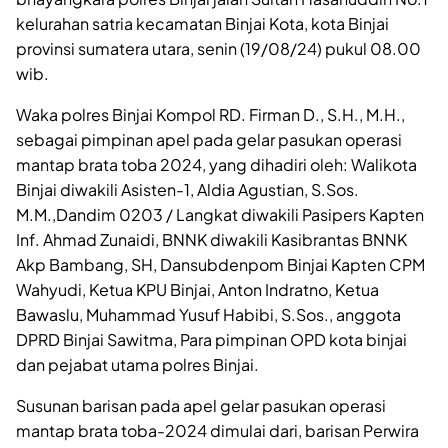
kelurahan satria kecamatan Binjai Kota, kota Binjai
provinsi sumatera utara, senin (19/08/24) pukul 08.00
wib.
Waka polres Binjai Kompol RD. Firman D., S.H., M.H.,
sebagai pimpinan apel pada gelar pasukan operasi
mantap brata toba 2024, yang dihadiri oleh: Walikota
Binjai diwakili Asisten-1, Aldia Agustian, S.Sos.
M.M.,Dandim 0203 / Langkat diwakili Pasipers Kapten
Inf. Ahmad Zunaidi, BNNK diwakili Kasibrantas BNNK
Akp Bambang, SH, Dansubdenpom Binjai Kapten CPM
Wahyudi, Ketua KPU Binjai, Anton Indratno, Ketua
Bawaslu, Muhammad Yusuf Habibi, S.Sos., anggota
DPRD Binjai Sawitma, Para pimpinan OPD kota binjai
dan pejabat utama polres Binjai.
Susunan barisan pada apel gelar pasukan operasi
mantap brata toba-2024 dimulai dari, barisan Perwira