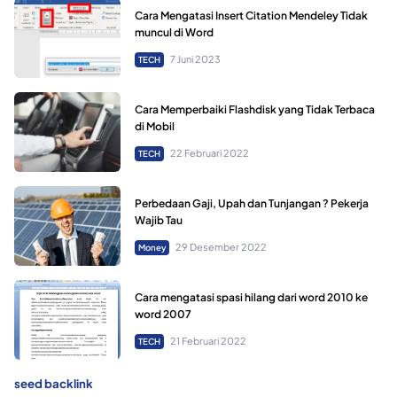
Cara Mengatasi Insert Citation Mendeley Tidak
muncul di Word
7 Juni 2023
TECH
Cara Memperbaiki Flashdisk yang Tidak Terbaca
di Mobil
22 Februari 2022
TECH
Perbedaan Gaji, Upah dan Tunjangan ? Pekerja
Wajib Tau
29 Desember 2022
Money
Cara mengatasi spasi hilang dari word 2010 ke
word 2007
21 Februari 2022
TECH
seed backlink