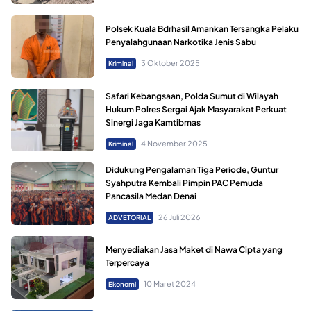
Polsek Kuala Bdrhasil Amankan Tersangka Pelaku
Penyalahgunaan Narkotika Jenis Sabu
3 Oktober 2025
Kriminal
Safari Kebangsaan, Polda Sumut di Wilayah
Hukum Polres Sergai Ajak Masyarakat Perkuat
Sinergi Jaga Kamtibmas
4 November 2025
Kriminal
Didukung Pengalaman Tiga Periode, Guntur
Syahputra Kembali Pimpin PAC Pemuda
Pancasila Medan Denai
26 Juli 2026
ADVETORIAL
Menyediakan Jasa Maket di Nawa Cipta yang
Terpercaya
10 Maret 2024
Ekonomi