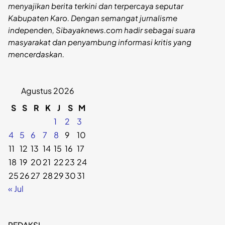
menyajikan berita terkini dan terpercaya seputar
Kabupaten Karo. Dengan semangat jurnalisme
independen, Sibayaknews.com hadir sebagai suara
masyarakat dan penyambung informasi kritis yang
mencerdaskan.
Agustus 2026
S
S
R
K
J
S
M
1
2
3
4
5
6
7
8
9
10
11
12
13
14
15
16
17
18
19
20
21
22
23
24
25
26
27
28
29
30
31
« Jul
REDAKSI