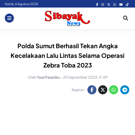
Skip
Kamis, 6 Agustus 2026
to
content
Polda Sumut Berhasil Tekan Angka
Kecelakaan Lalu Lintas Selama Operasi
Zebra Toba 2023
Oleh
Yoel Pasaribu
-
25 September 2023, 17:49
Bagikan: