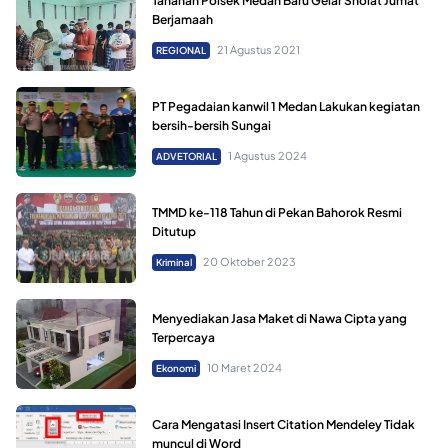
Tahanan Polsek Medan Baru Gelar Sholat Jumat
Berjamaah
21 Agustus 2021
REGIONAL
PT Pegadaian kanwil 1 Medan Lakukan kegiatan
bersih-bersih Sungai
1 Agustus 2024
ADVETORIAL
TMMD ke-118 Tahun di Pekan Bahorok Resmi
Ditutup
20 Oktober 2023
Kriminal
Menyediakan Jasa Maket di Nawa Cipta yang
Terpercaya
10 Maret 2024
Ekonomi
Cara Mengatasi Insert Citation Mendeley Tidak
muncul di Word