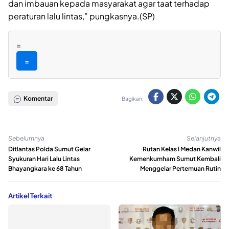
dan imbauan kepada masyarakat agar taat terhadap
peraturan lalu lintas,” pungkasnya.(SP)
=
=
Komentar
Bagikan:
Sebelumnya
Selanjutnya
Ditlantas Polda Sumut Gelar
Rutan Kelas l Medan Kanwil
Syukuran Hari Lalu Lintas
Kemenkumham Sumut Kembali
Bhayangkara ke 68 Tahun
Menggelar Pertemuan Rutin
Artikel Terkait