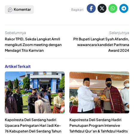
Komentar
Bagikan:
Sebelumnya
Selanjutnya
Rakor TPID, Sekda Langkat Amril
Plt Bupati Langkat Syah Afandin,
mengikuti Zoom meeting dengan
wawancara kandidat Paritrana
Mendagri Tito Karnvian
Award 2024
Artikel Terkait
Kapolresta Deli Serdang hadiri
Kapolresta Deli Serdang Hadiri
Upacara Peringatan Hari Jadi Ke-
Penutupan Program Intensive
76 Kabupaten Deli Serdang Tahun
Tahfidzul Qur’an & Tahfidzul Hadits