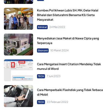
Kombes Pol Ikhwan Lubis SH.MH,Gelar Halal
Bihalal dan Silaturahmi Bersama KSJ Serta
Masyarakat
24 Mei 2022
Kriminal
Menyediakan Jasa Maket di Nawa Cipta yang
Terpercaya
10 Maret 2024
Ekonomi
Cara Mengatasi Insert Citation Mendeley Tidak
muncul di Word
7 Juni 2023
TECH
Cara Memperbaiki Flashdisk yang Tidak Terbaca
di Mobil
22 Februari 2022
TECH