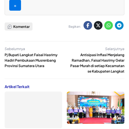
=
Komentar
Bagikan:
Sebelumnya
Selanjutnya
Pj Bupati Langkat Faisal Hasrimy
Antisipasi Inflasi Menjelang
Hadiri Pembukaan Musrenbang
Ramadhan, Faisal Hasrimy Gelar
Provinsi Sumatera Utara
Pasar Murah di setiap Kecamatan
se Kabupaten Langkat
Artikel Terkait