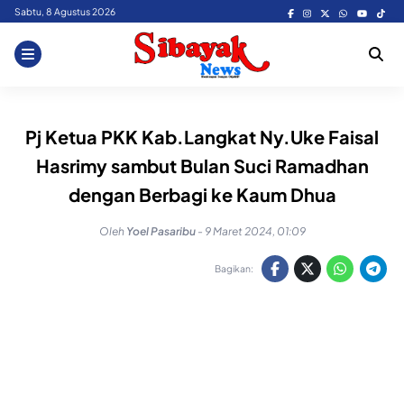
Skip
Sabtu, 8 Agustus 2026
to
content
Pj Ketua PKK Kab.Langkat Ny.Uke Faisal
Hasrimy sambut Bulan Suci Ramadhan
dengan Berbagi ke Kaum Dhua
Oleh
Yoel Pasaribu
-
9 Maret 2024, 01:09
Bagikan: