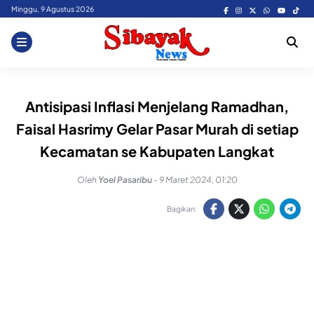
Skip
Minggu, 9 Agustus 2026
to
content
Antisipasi Inflasi Menjelang Ramadhan,
Faisal Hasrimy Gelar Pasar Murah di setiap
Kecamatan se Kabupaten Langkat
Oleh
Yoel Pasaribu
-
9 Maret 2024, 01:20
Bagikan: