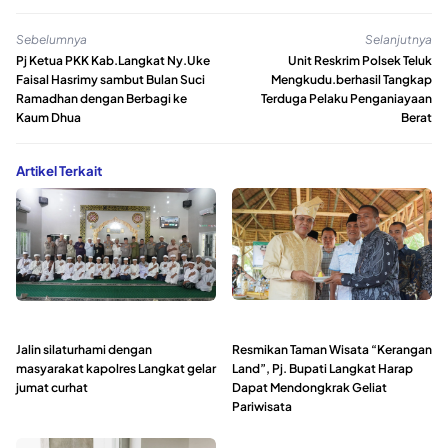
Sebelumnya
Selanjutnya
Pj Ketua PKK Kab.Langkat Ny.Uke
Unit Reskrim Polsek Teluk
Faisal Hasrimy sambut Bulan Suci
Mengkudu.berhasil Tangkap
Ramadhan dengan Berbagi ke
Terduga Pelaku Penganiayaan
Kaum Dhua
Berat
Artikel Terkait
Jalin silaturhami dengan
Resmikan Taman Wisata “Kerangan
masyarakat kapolres Langkat gelar
Land”, Pj. Bupati Langkat Harap
jumat curhat
Dapat Mendongkrak Geliat
Pariwisata