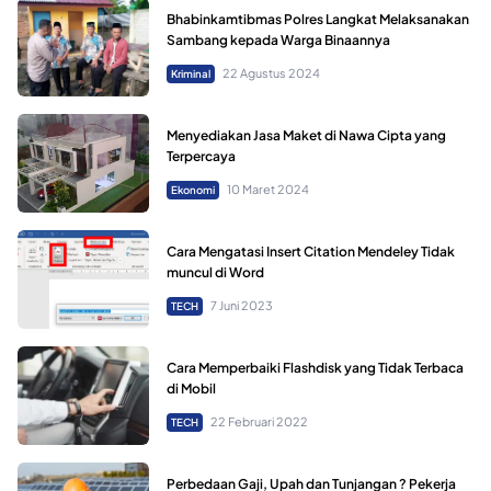
Bhabinkamtibmas Polres Langkat Melaksanakan
Sambang kepada Warga Binaannya
22 Agustus 2024
Kriminal
Menyediakan Jasa Maket di Nawa Cipta yang
Terpercaya
10 Maret 2024
Ekonomi
Cara Mengatasi Insert Citation Mendeley Tidak
muncul di Word
7 Juni 2023
TECH
Cara Memperbaiki Flashdisk yang Tidak Terbaca
di Mobil
22 Februari 2022
TECH
Perbedaan Gaji, Upah dan Tunjangan ? Pekerja