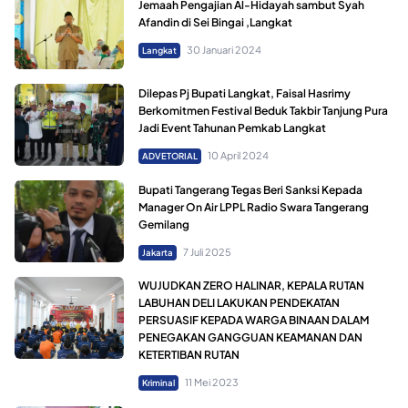
Jemaah Pengajian Al-Hidayah sambut Syah
Afandin di Sei Bingai ,Langkat
30 Januari 2024
Langkat
Dilepas Pj Bupati Langkat, Faisal Hasrimy
Berkomitmen Festival Beduk Takbir Tanjung Pura
Jadi Event Tahunan Pemkab Langkat
10 April 2024
ADVETORIAL
Bupati Tangerang Tegas Beri Sanksi Kepada
Manager On Air LPPL Radio Swara Tangerang
Gemilang
7 Juli 2025
Jakarta
WUJUDKAN ZERO HALINAR, KEPALA RUTAN
LABUHAN DELI LAKUKAN PENDEKATAN
PERSUASIF KEPADA WARGA BINAAN DALAM
PENEGAKAN GANGGUAN KEAMANAN DAN
KETERTIBAN RUTAN
11 Mei 2023
Kriminal