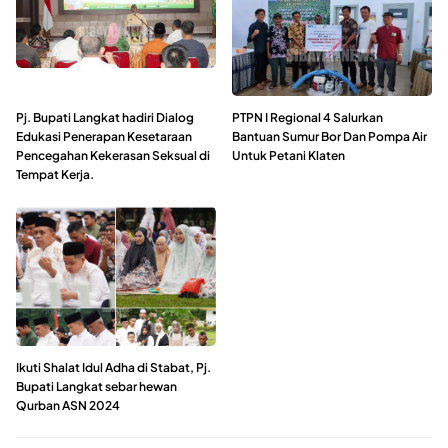
Pj. Bupati Langkat hadiri Dialog
PTPN I Regional 4 Salurkan
Edukasi Penerapan Kesetaraan
Bantuan Sumur Bor Dan Pompa Air
Pencegahan Kekerasan Seksual di
Untuk Petani Klaten
Tempat Kerja.
Ikuti Shalat Idul Adha di Stabat, Pj.
Bupati Langkat sebar hewan
Qurban ASN 2024