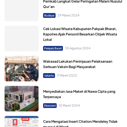
Pemkab Langkat Gelar Peringatan Malam Nuzulul
Qur’an
29 Maret 2024
Budaya
Cek Lokasi Wisata Kabupaten Pakpak Bharat,
Kapolres Ajak Personil Besarkan Objek Wisata
Lokal
30 Agustus 2024
Pakpak Barat
Wakasad Lakukan Peninjauan Pelaksanaan
Serbuan Vaksin Bagi Masyarakat
11 Maret 2022
Jakarta
Menyediakan Jasa Maket di Nawa Cipta yang
Terpercaya
10 Maret 2024
Ekonomi
Cara Mengatasi Insert Citation Mendeley Tidak
muncul di Word