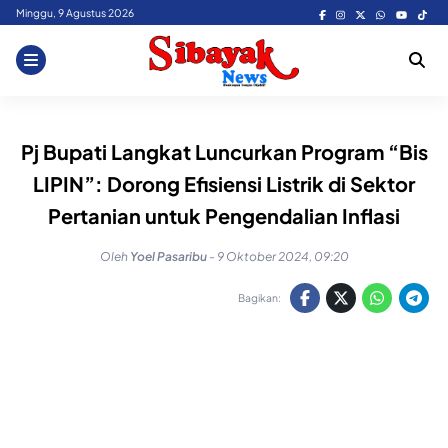
Skip
Minggu, 9 Agustus 2026
to
content
Pj Bupati Langkat Luncurkan Program “Bis
LIPIN”: Dorong Efisiensi Listrik di Sektor
Pertanian untuk Pengendalian Inflasi
Oleh
Yoel Pasaribu
-
9 Oktober 2024, 09:20
Bagikan: