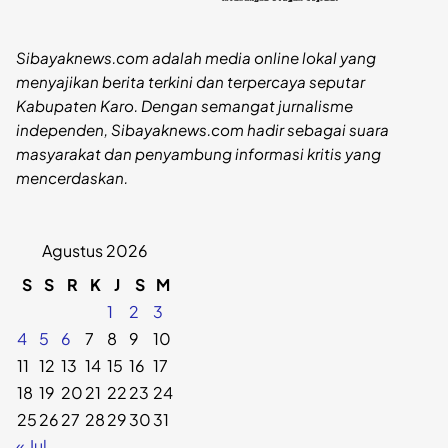
Sibayaknews.com adalah media online lokal yang
menyajikan berita terkini dan terpercaya seputar
Kabupaten Karo. Dengan semangat jurnalisme
independen, Sibayaknews.com hadir sebagai suara
masyarakat dan penyambung informasi kritis yang
mencerdaskan.
Agustus 2026
S
S
R
K
J
S
M
1
2
3
4
5
6
7
8
9
10
11
12
13
14
15
16
17
18
19
20
21
22
23
24
25
26
27
28
29
30
31
« Jul