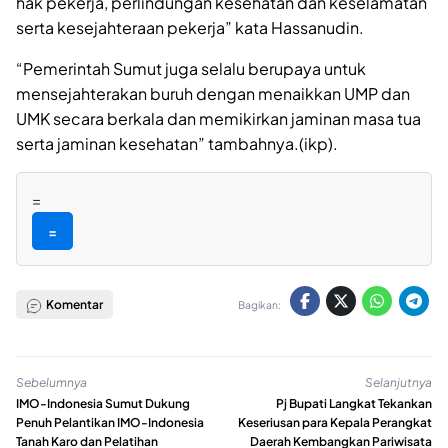
hak pekerja, perlindungan kesehatan dan keselamatan
serta kesejahteraan pekerja” kata Hassanudin.
“Pemerintah Sumut juga selalu berupaya untuk
mensejahterakan buruh dengan menaikkan UMP dan
UMK secara berkala dan memikirkan jaminan masa tua
serta jaminan kesehatan” tambahnya.(ikp).
=
=
Komentar
Bagikan:
Sebelumnya
Selanjutnya
IMO-Indonesia Sumut Dukung
Pj Bupati Langkat Tekankan
Penuh Pelantikan IMO-Indonesia
Keseriusan para Kepala Perangkat
Tanah Karo dan Pelatihan
Daerah Kembangkan Pariwisata