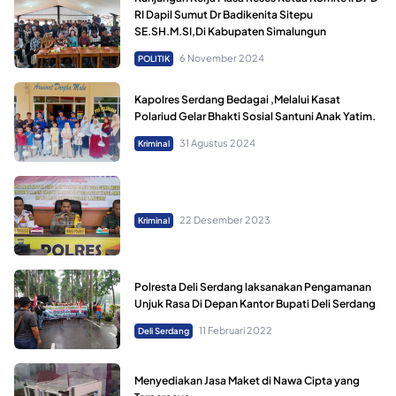
RI Dapil Sumut Dr Badikenita Sitepu
SE.SH.M.SI,Di Kabupaten Simalungun
6 November 2024
POLITIK
Kapolres Serdang Bedagai ,Melalui Kasat
Polariud Gelar Bhakti Sosial Santuni Anak Yatim.
31 Agustus 2024
Kriminal
22 Desember 2023
Kriminal
Polresta Deli Serdang laksanakan Pengamanan
Unjuk Rasa Di Depan Kantor Bupati Deli Serdang
11 Februari 2022
Deli Serdang
Menyediakan Jasa Maket di Nawa Cipta yang