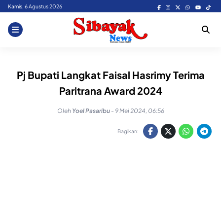
Skip
Kamis, 6 Agustus 2026
to
content
Pj Bupati Langkat Faisal Hasrimy Terima
Paritrana Award 2024
Oleh
Yoel Pasaribu
-
9 Mei 2024, 06:56
Bagikan: