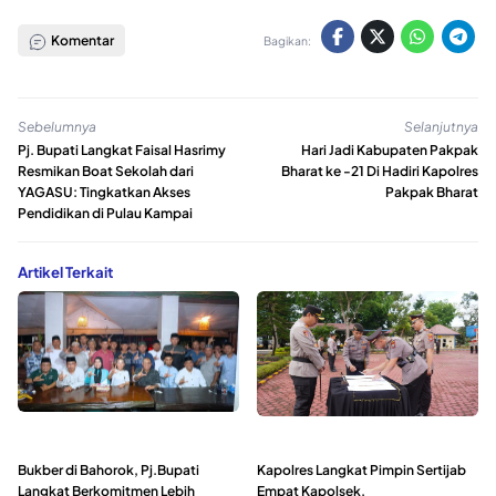
Komentar
Bagikan:
Sebelumnya
Selanjutnya
Pj. Bupati Langkat Faisal Hasrimy
Hari Jadi Kabupaten Pakpak
Resmikan Boat Sekolah dari
Bharat ke -21 Di Hadiri Kapolres
YAGASU: Tingkatkan Akses
Pakpak Bharat
Pendidikan di Pulau Kampai
Artikel Terkait
Bukber di Bahorok, Pj.Bupati
Kapolres Langkat Pimpin Sertijab
Langkat Berkomitmen Lebih
Empat Kapolsek.