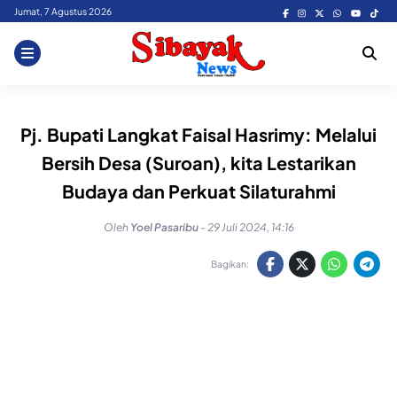
Skip
Jumat, 7 Agustus 2026
to
content
Pj. Bupati Langkat Faisal Hasrimy: Melalui
Bersih Desa (Suroan), kita Lestarikan
Budaya dan Perkuat Silaturahmi
Oleh
Yoel Pasaribu
-
29 Juli 2024, 14:16
Bagikan: