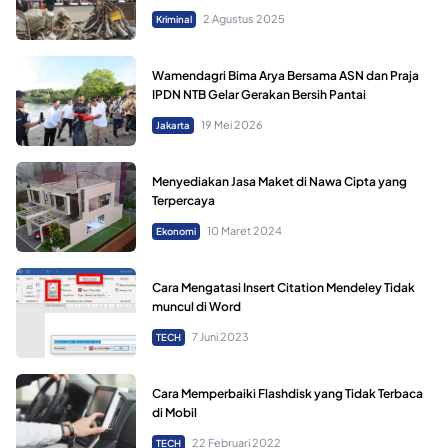
2 Agustus 2025
Kriminal
Wamendagri Bima Arya Bersama ASN dan Praja
IPDN NTB Gelar Gerakan Bersih Pantai
19 Mei 2026
Jakarta
Menyediakan Jasa Maket di Nawa Cipta yang
Terpercaya
10 Maret 2024
Ekonomi
Cara Mengatasi Insert Citation Mendeley Tidak
muncul di Word
7 Juni 2023
TECH
Cara Memperbaiki Flashdisk yang Tidak Terbaca
di Mobil
22 Februari 2022
TECH