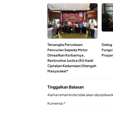
Tersangka Percobaan
Dialog 
Pencurian Sepeda Motor
Fungsi
Dimaafkan Korbannya,
Propam
Restorative Justice (RJ) Hadir
Ciptakan Kedamaian Ditengah
Masyarakat*
Tinggalkan Balasan
Alamat email Anda tidak akan dipublikasi
Komentar
*