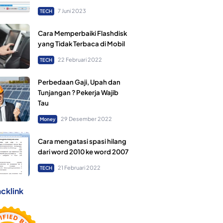
7 Juni 2023
TECH
Cara Memperbaiki Flashdisk
yang Tidak Terbaca di Mobil
22 Februari 2022
TECH
Perbedaan Gaji, Upah dan
Tunjangan ? Pekerja Wajib
Tau
29 Desember 2022
Money
Cara mengatasi spasi hilang
dari word 2010 ke word 2007
21 Februari 2022
TECH
cklink