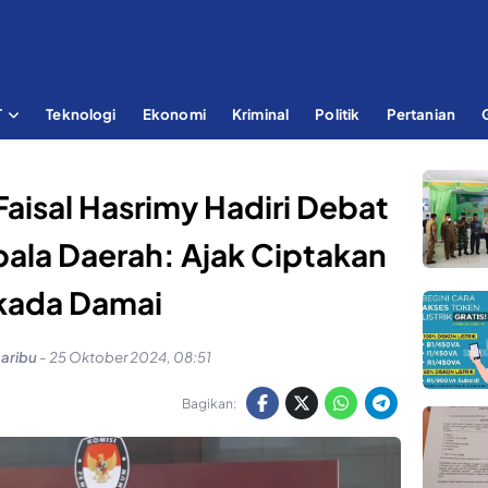
T
Teknologi
Ekonomi
Kriminal
Politik
Pertanian
Faisal Hasrimy Hadiri Debat
ala Daerah: Ajak Ciptakan
lkada Damai
saribu
-
25 Oktober 2024, 08:51
Bagikan: