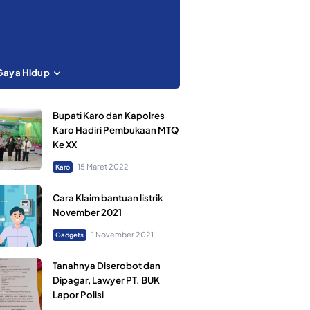
Gaya Hidup
Bupati Karo dan Kapolres
Karo Hadiri Pembukaan MTQ
Ke XX
15 Maret 2022
Karo
Cara Klaim bantuan listrik
November 2021
1 November 2021
Gadgets
Tanahnya Diserobot dan
Dipagar, Lawyer PT. BUK
Lapor Polisi