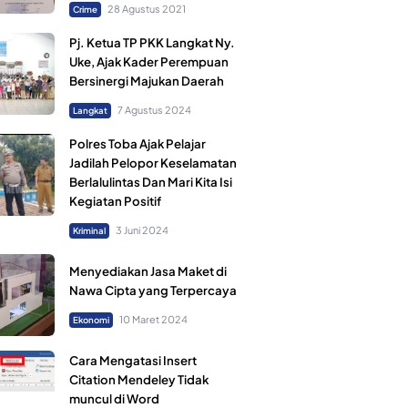
28 Agustus 2021
Crime
Pj. Ketua TP PKK Langkat Ny.
Uke, Ajak Kader Perempuan
Bersinergi Majukan Daerah
7 Agustus 2024
Langkat
Polres Toba Ajak Pelajar
Jadilah Pelopor Keselamatan
Berlalulintas Dan Mari Kita Isi
Kegiatan Positif
3 Juni 2024
Kriminal
Menyediakan Jasa Maket di
Nawa Cipta yang Terpercaya
10 Maret 2024
Ekonomi
Cara Mengatasi Insert
Citation Mendeley Tidak
muncul di Word