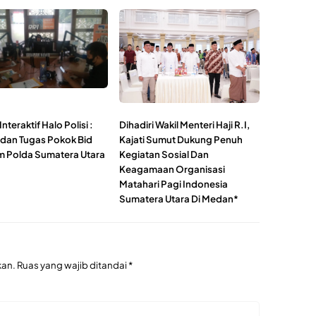
Interaktif Halo Polisi :
Dihadiri Wakil Menteri Haji R.I,
 dan Tugas Pokok Bid
Kajati Sumut Dukung Penuh
 Polda Sumatera Utara
Kegiatan Sosial Dan
Keagamaan Organisasi
Matahari Pagi Indonesia
Sumatera Utara Di Medan*
kan.
Ruas yang wajib ditandai
*