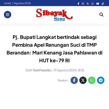
Skip
Jumat, 7 Agustus 2026
to
content
Pj. Bupati Langkat bertindak sebagi
Pembina Apel Renungan Suci di TMP
Berandan: Mari Kenang Jasa Pahlawan di
HUT ke-79 RI
Oleh
Yoel Pasaribu
-
17 Agustus 2024, 18:16
Bagikan: