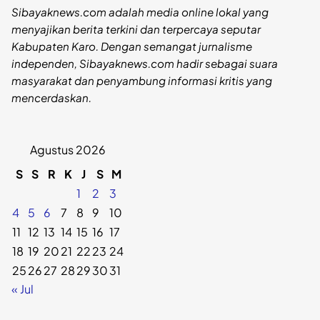
Sibayaknews.com adalah media online lokal yang
menyajikan berita terkini dan terpercaya seputar
Kabupaten Karo. Dengan semangat jurnalisme
independen, Sibayaknews.com hadir sebagai suara
masyarakat dan penyambung informasi kritis yang
mencerdaskan.
Agustus 2026
S
S
R
K
J
S
M
1
2
3
4
5
6
7
8
9
10
11
12
13
14
15
16
17
18
19
20
21
22
23
24
25
26
27
28
29
30
31
« Jul