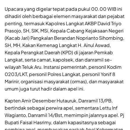
Upacara yang digelar tepat pada pukul 00.00 WIB ini
dihadiri oleh berbagai elemen masyarakat dan pejabat
penting, termasuk Kapolres Langkat AKBP David Triyo
Prasojo, SH, SIK, MSi, Kepala Cabang Kejaksaan Negeri
(Kacab Jari) Pangkalan Berandan Noprianto Sihombing,
SH, MH, Kakan Kemenag Langkat H. Ainul Aswad,
Kepala Perangkat Daerah (KPD) di jajaran Pemkab
Langkat, serta camat, kapolsek, dan danramil se-
wilayah Teluk Aru. Instansi pemerintah, personil Kodim
0203/LKT, personil Polres Langkat, personil Yonif 8
Marinir, organisasi masyarakat (ormas), dan masyarakat
umum juga turut hadir dalam apel ini.
Kapten Amir Desember Hutauruk, Danramil 13/PB,
bertindak sebagai perwira apel, sementara Lettu Inf
Wagianto, Danramil 14/Bst, memimpin jalannya apel. Pj
Bupati Faisal Hasrimy, dalam kapasitasnya sebagai
pembina apel, membacakan naskah Apel Kehormatan